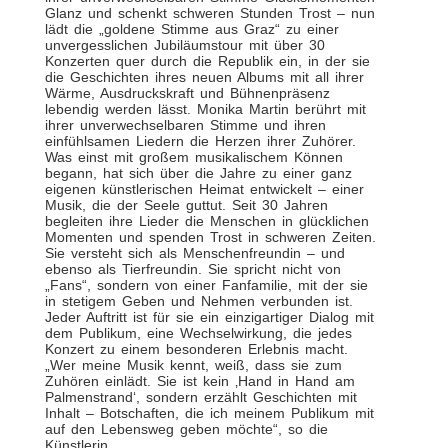
Glanz und schenkt schweren Stunden Trost – nun
lädt die „goldene Stimme aus Graz“ zu einer
unvergesslichen Jubiläumstour mit über 30
Konzerten quer durch die Republik ein, in der sie
die Geschichten ihres neuen Albums mit all ihrer
Wärme, Ausdruckskraft und Bühnenpräsenz
lebendig werden lässt. Monika Martin berührt mit
ihrer unverwechselbaren Stimme und ihren
einfühlsamen Liedern die Herzen ihrer Zuhörer.
Was einst mit großem musikalischem Können
begann, hat sich über die Jahre zu einer ganz
eigenen künstlerischen Heimat entwickelt – einer
Musik, die der Seele guttut. Seit 30 Jahren
begleiten ihre Lieder die Menschen in glücklichen
Momenten und spenden Trost in schweren Zeiten.
Sie versteht sich als Menschenfreundin – und
ebenso als Tierfreundin. Sie spricht nicht von
„Fans“, sondern von einer Fanfamilie, mit der sie
in stetigem Geben und Nehmen verbunden ist.
Jeder Auftritt ist für sie ein einzigartiger Dialog mit
dem Publikum, eine Wechselwirkung, die jedes
Konzert zu einem besonderen Erlebnis macht.
„Wer meine Musik kennt, weiß, dass sie zum
Zuhören einlädt. Sie ist kein ‚Hand in Hand am
Palmenstrand‘, sondern erzählt Geschichten mit
Inhalt – Botschaften, die ich meinem Publikum mit
auf den Lebensweg geben möchte“, so die
Künstlerin.