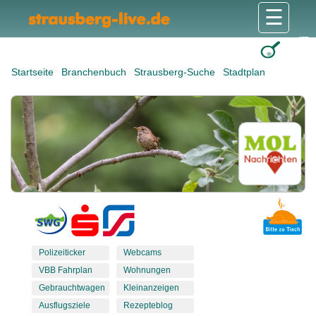
☰
Gesundheit & Pflege
Shops & Dienstleister
Freizeit & Tourismus
Bildung & Soziales
Wohnen & Bauen
Wirtschaft & Arbeit
Stadt & Politik
Startseite
Branchenbuch
Strausberg-Suche
Stadtplan
Polizeiticker
Webcams
VBB Fahrplan
Wohnungen
Gebrauchtwagen
Kleinanzeigen
Ausflugsziele
Rezepteblog