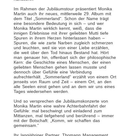
Im Rahmen der Jubiläumstour präsentiert Monika
Martin auch ihr neues, mittlerweile 29. Album mit
dem Titel „Sommerland“. Schon der Name trägt
eine besondere Bedeutung in sich – und wer
Monika Martin wirklich kennt, weiß, dass die
innigen Erlebnisse mit ihrer geliebten Mutti tiefe
Spuren in ihrem Herzen hinterlassen haben –
Spuren, die wie zarte Narben zugleich schmerzen
und leuchten, weil sie von einer Liebe erzählen,
die weit über den Tod hinaus Bestand hat. Hört
man genauer hin, offenbart sich der philosophische
Kern: die Geschichte eines Menschen, der einen
geliebten Menschen gehen lassen musste und
dennoch über Gefühle eine Verbindung
aufrechterhält. „Sommerland“ erzählt von einem Ort
jenseits von Raum und Zeit – einem Ort, an den
alle Seelen einst gehen und an dem wir uns eines
Tages wiedersehen werden.
Und so versprechen die Jubiläumskonzerte von
Monika Martin eine wahre Achterbahnfahrt der
Gefühle: mal beschwingt und einladend zum
Mittanzen, mal tiefgehend und berührend – immer
mit der Botschaft: „Komm, wir schaffen das
gemeinsam.“
Ihr langjähriger Partner, Thomann Management