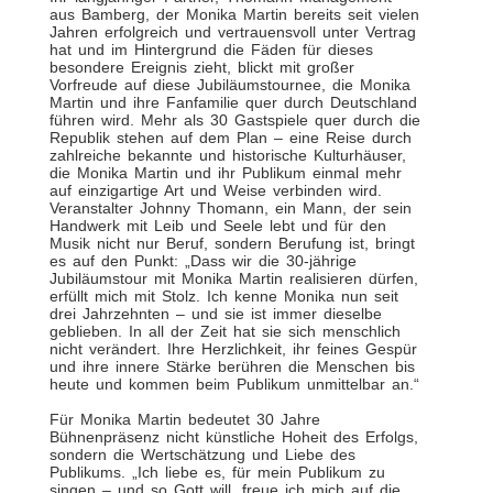
aus Bamberg, der Monika Martin bereits seit vielen
Jahren erfolgreich und vertrauensvoll unter Vertrag
hat und im Hintergrund die Fäden für dieses
besondere Ereignis zieht, blickt mit großer
Vorfreude auf diese Jubiläumstournee, die Monika
Martin und ihre Fanfamilie quer durch Deutschland
führen wird. Mehr als 30 Gastspiele quer durch die
Republik stehen auf dem Plan – eine Reise durch
zahlreiche bekannte und historische Kulturhäuser,
die Monika Martin und ihr Publikum einmal mehr
auf einzigartige Art und Weise verbinden wird.
Veranstalter Johnny Thomann, ein Mann, der sein
Handwerk mit Leib und Seele lebt und für den
Musik nicht nur Beruf, sondern Berufung ist, bringt
es auf den Punkt: „Dass wir die 30-jährige
Jubiläumstour mit Monika Martin realisieren dürfen,
erfüllt mich mit Stolz. Ich kenne Monika nun seit
drei Jahrzehnten – und sie ist immer dieselbe
geblieben. In all der Zeit hat sie sich menschlich
nicht verändert. Ihre Herzlichkeit, ihr feines Gespür
und ihre innere Stärke berühren die Menschen bis
heute und kommen beim Publikum unmittelbar an.“
Für Monika Martin bedeutet 30 Jahre
Bühnenpräsenz nicht künstliche Hoheit des Erfolgs,
sondern die Wertschätzung und Liebe des
Publikums. „Ich liebe es, für mein Publikum zu
singen – und so Gott will, freue ich mich auf die