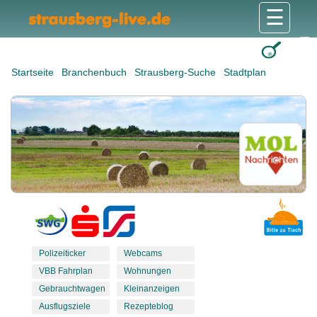
☰
Gesundheit & Pflege
Shops & Dienstleister
Freizeit & Tourismus
Bildung & Soziales
Wohnen & Bauen
Wirtschaft & Arbeit
Stadt & Politik
Startseite
Branchenbuch
Strausberg-Suche
Stadtplan
Polizeiticker
Webcams
VBB Fahrplan
Wohnungen
Gebrauchtwagen
Kleinanzeigen
Ausflugsziele
Rezepteblog