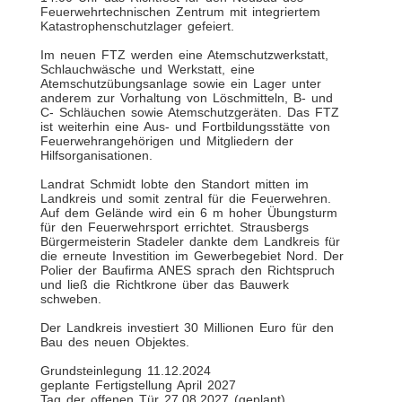
Feuerwehrtechnischen Zentrum mit integriertem
Katastrophenschutzlager gefeiert.
Im neuen FTZ werden eine Atemschutzwerkstatt,
Schlauchwäsche und Werkstatt, eine
Atemschutzübungsanlage sowie ein Lager unter
anderem zur Vorhaltung von Löschmitteln, B- und
C- Schläuchen sowie Atemschutzgeräten. Das FTZ
ist weiterhin eine Aus- und Fortbildungsstätte von
Feuerwehrangehörigen und Mitgliedern der
Hilfsorganisationen.
Landrat Schmidt lobte den Standort mitten im
Landkreis und somit zentral für die Feuerwehren.
Auf dem Gelände wird ein 6 m hoher Übungsturm
für den Feuerwehrsport errichtet. Strausbergs
Bürgermeisterin Stadeler dankte dem Landkreis für
die erneute Investition im Gewerbegebiet Nord. Der
Polier der Baufirma ANES sprach den Richtspruch
und ließ die Richtkrone über das Bauwerk
schweben.
Der Landkreis investiert 30 Millionen Euro für den
Bau des neuen Objektes.
Grundsteinlegung 11.12.2024
geplante Fertigstellung April 2027
Tag der offenen Tür 27.08.2027 (geplant)