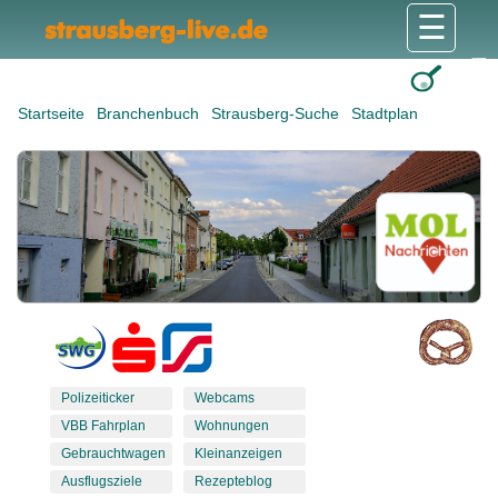
☰
Gesundheit & Pflege
Shops & Dienstleister
Freizeit & Tourismus
Bildung & Soziales
Wohnen & Bauen
Wirtschaft & Arbeit
Stadt & Politik
Startseite
Branchenbuch
Strausberg-Suche
Stadtplan
Polizeiticker
Webcams
VBB Fahrplan
Wohnungen
Gebrauchtwagen
Kleinanzeigen
Ausflugsziele
Rezepteblog