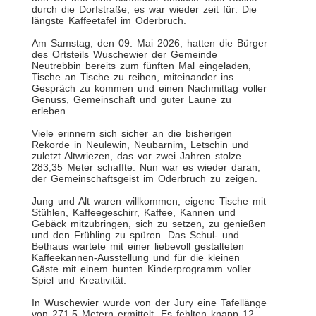
durch die Dorfstraße, es war wieder zeit für: Die
längste Kaffeetafel im Oderbruch.
Am Samstag, den 09. Mai 2026, hatten die Bürger
des Ortsteils Wuschewier der Gemeinde
Neutrebbin bereits zum fünften Mal eingeladen,
Tische an Tische zu reihen, miteinander ins
Gespräch zu kommen und einen Nachmittag voller
Genuss, Gemeinschaft und guter Laune zu
erleben.
Viele erinnern sich sicher an die bisherigen
Rekorde in Neulewin, Neubarnim, Letschin und
zuletzt Altwriezen, das vor zwei Jahren stolze
283,35 Meter schaffte. Nun war es wieder daran,
der Gemeinschaftsgeist im Oderbruch zu zeigen.
Jung und Alt waren willkommen, eigene Tische mit
Stühlen, Kaffeegeschirr, Kaffee, Kannen und
Gebäck mitzubringen, sich zu setzen, zu genießen
und den Frühling zu spüren. Das Schul- und
Bethaus wartete mit einer liebevoll gestalteten
Kaffeekannen-Ausstellung und für die kleinen
Gäste mit einem bunten Kinderprogramm voller
Spiel und Kreativität.
In Wuschewier wurde von der Jury eine Tafellänge
von 271,5 Metern ermittelt. Es fehlten knapp 12