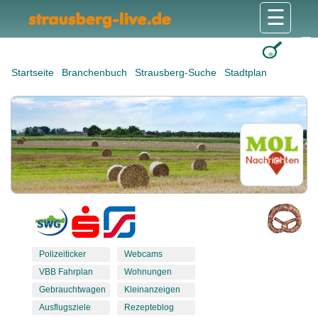
☰
Gesundheit & Pflege
Shops & Dienstleister
Freizeit & Tourismus
Bildung & Soziales
Wohnen & Bauen
Wirtschaft & Arbeit
Stadt & Politik
Startseite
Branchenbuch
Strausberg-Suche
Stadtplan
Polizeiticker
Webcams
VBB Fahrplan
Wohnungen
Gebrauchtwagen
Kleinanzeigen
Ausflugsziele
Rezepteblog