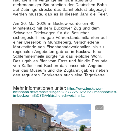
Nachdem im vergangenen Jahr aufgrund
mehrmonatiger Bauarbeiten der Deutschen Bahn
auf Zubringerstrecke das Bahnhofsfest abgesagt
werden musste, gab es in diesem Jahr die Feier.
Am 30. Mai 2026 in Buckow wurde ein 40
Minutentakt mit dem Buckower Zug und dem
Schweizer Triebwagen für die Besucher
sichergestellt. Es gab Führerstandsmitfahrten auf
einer Diesellok in Müncheberg. Verschiedene
Marktstände von Eisenbahndevotionalien bis zu
regionalen Angeboten gab es in Buckow. Eine
Schlemmermeile sorgte für das leibliche Wohl.
Dazu gab es Bier vom Fass und für die Freunde
von Kaffee und Kuchen das passende Angebot.
Für das Museum und die Zugfahrt gab es neben
den regulären Fahrkarten auch eine Tageskarte.
Mehr Informationen unter:
https://www.buckower-
kleinbahn.de/veranstaltungen/2867722/2026/05/30/bahnhofsfest-
in-buckow-m%C3%A4rkische-schweiz.html...