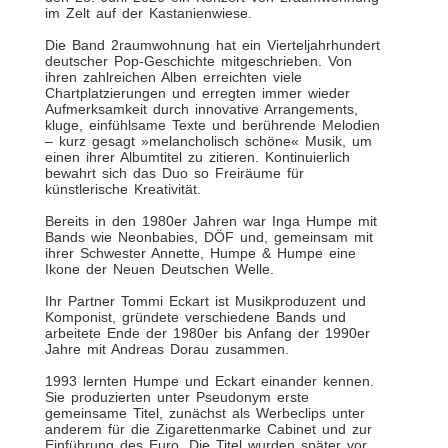
im Zelt auf der Kastanienwiese.
Die Band 2raumwohnung hat ein Vierteljahrhundert
deutscher Pop-Geschichte mitgeschrieben. Von
ihren zahlreichen Alben erreichten viele
Chartplatzierungen und erregten immer wieder
Aufmerksamkeit durch innovative Arrangements,
kluge, einfühlsame Texte und berührende Melodien
– kurz gesagt »melancholisch schöne« Musik, um
einen ihrer Albumtitel zu zitieren. Kontinuierlich
bewahrt sich das Duo so Freiräume für
künstlerische Kreativität.
Bereits in den 1980er Jahren war Inga Humpe mit
Bands wie Neonbabies, DÖF und, gemeinsam mit
ihrer Schwester Annette, Humpe & Humpe eine
Ikone der Neuen Deutschen Welle.
Ihr Partner Tommi Eckart ist Musikproduzent und
Komponist, gründete verschiedene Bands und
arbeitete Ende der 1980er bis Anfang der 1990er
Jahre mit Andreas Dorau zusammen.
1993 lernten Humpe und Eckart einander kennen.
Sie produzierten unter Pseudonym erste
gemeinsame Titel, zunächst als Werbeclips unter
anderem für die Zigarettenmarke Cabinet und zur
Einführung des Euro. Die Titel wurden später vor