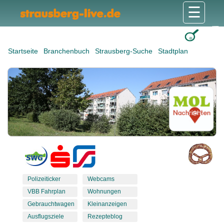
☰
Gesundheit & Pflege
Shops & Dienstleister
Freizeit & Tourismus
Bildung & Soziales
Wohnen & Bauen
Wirtschaft & Arbeit
Stadt & Politik
Startseite
Branchenbuch
Strausberg-Suche
Stadtplan
Polizeiticker
Webcams
VBB Fahrplan
Wohnungen
Gebrauchtwagen
Kleinanzeigen
Ausflugsziele
Rezepteblog