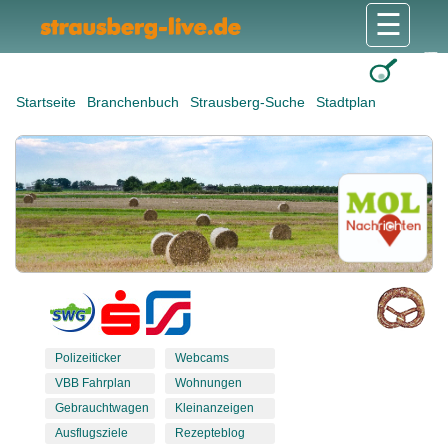
☰
Gesundheit & Pflege
Shops & Dienstleister
Freizeit & Tourismus
Bildung & Soziales
Wohnen & Bauen
Wirtschaft & Arbeit
Stadt & Politik
Startseite
Branchenbuch
Strausberg-Suche
Stadtplan
Polizeiticker
Webcams
VBB Fahrplan
Wohnungen
Gebrauchtwagen
Kleinanzeigen
Ausflugsziele
Rezepteblog