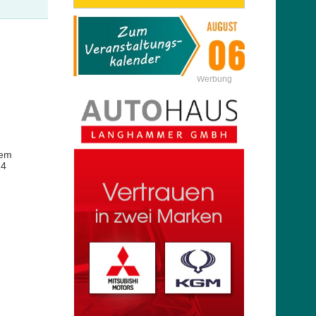
Werbung
rem
14