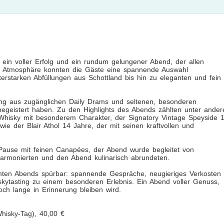
 ein voller Erfolg und ein rundum gelungener Abend, der allen
ter Atmosphäre konnten die Gäste eine spannende Auswahl
rstarken Abfüllungen aus Schottland bis hin zu eleganten und fein
ng aus zugänglichen Daily Drams und seltenen, besonderen
 begeistert haben. Zu den Highlights des Abends zählten unter ande
 Whisky mit besonderem Charakter, der Signatory Vintage Speyside 
owie der Blair Athol 14 Jahre, der mit seinen kraftvollen und
Pause mit feinen Canapées, der Abend wurde begleitet von
armonierten und den Abend kulinarisch abrundeten.
ten Abends spürbar: spannende Gespräche, neugieriges Verkosten
kytasting zu einem besonderen Erlebnis. Ein Abend voller Genuss,
ch lange in Erinnerung bleiben wird.
hisky-Tag), 40,00 €