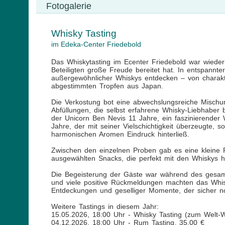
Fotogalerie
Whisky Tasting
im Edeka-Center Friedebold
Das Whiskytasting im Ecenter Friedebold war wieder
Beteiligten große Freude bereitet hat. In entspann
außergewöhnlicher Whiskys entdecken – von charakte
abgestimmten Tropfen aus Japan.
Die Verkostung bot eine abwechslungsreiche Mischu
Abfüllungen, die selbst erfahrene Whisky-Liebhaber
der Unicorn Ben Nevis 11 Jahre, ein faszinierender
Jahre, der mit seiner Vielschichtigkeit überzeugte, s
harmonischen Aromen Eindruck hinterließ.
Zwischen den einzelnen Proben gab es eine kleine 
ausgewählten Snacks, die perfekt mit den Whiskys h
Die Begeisterung der Gäste war während des gesam
und viele positive Rückmeldungen machten das Whis
Entdeckungen und geselliger Momente, der sicher no
Weitere Tastings in diesem Jahr:
15.05.2026, 18:00 Uhr - Whisky Tasting (zum Welt-W
04.12.2026, 18:00 Uhr - Rum Tasting, 35,00 €