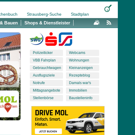
chenbuch
Strausberg-Suche
Stadtplan
& Bauen
Shops & Dienstleister
Polizeiticker
Webcams
VBB Fahrplan
Wohnungen
Gebrauchtwagen
Kleinanzeigen
Ausflugsziele
Rezepteblog
Notrufe
Damals war's
Mittagsangebote
Immobilien
Stellenbörse
Baustelleninfo