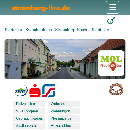
☰
Gesundheit & Pflege
Shops & Dienstleister
Freizeit & Tourismus
Bildung & Soziales
Wohnen & Bauen
Wirtschaft & Arbeit
Stadt & Politik
Startseite
Branchenbuch
Strausberg-Suche
Stadtplan
Polizeiticker
Webcams
VBB Fahrplan
Wohnungen
Gebrauchtwagen
Kleinanzeigen
Ausflugsziele
Rezepteblog