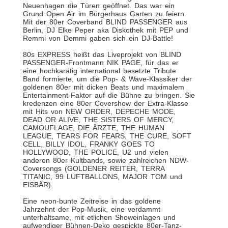
Neuenhagen die Türen geöffnet. Das war ein
Grund Open Air im Bürgerhaus Garten zu feiern.
Mit der 80er Coverband BLIND PASSENGER aus
Berlin, DJ Elke Peper aka Diskothek mit PEP und
Remmi von Demmi gaben sich ein DJ-Battle!
80s EXPRESS heißt das Liveprojekt von BLIND
PASSENGER-Frontmann NIK PAGE, für das er
eine hochkarätig international besetzte Tribute
Band formierte, um die Pop- & Wave-Klassiker der
goldenen 80er mit dicken Beats und maximalem
Entertainment-Faktor auf die Bühne zu bringen. Sie
kredenzen eine 80er Covershow der Extra-Klasse
mit Hits von NEW ORDER, DEPECHE MODE,
DEAD OR ALIVE, THE SISTERS OF MERCY,
CAMOUFLAGE, DIE ÄRZTE, THE HUMAN
LEAGUE, TEARS FOR FEARS, THE CURE, SOFT
CELL, BILLY IDOL, FRANKY GOES TO
HOLLYWOOD, THE POLICE, U2 und vielen
anderen 80er Kultbands, sowie zahlreichen NDW-
Coversongs (GOLDENER REITER, TERRA
TITANIC, 99 LUFTBALLONS, MAJOR TOM und
EISBÄR).
Eine neon-bunte Zeitreise in das goldene
Jahrzehnt der Pop-Musik, eine verdammt
unterhaltsame, mit etlichen Showeinlagen und
aufwendiger Bühnen-Deko gespickte 80er-Tanz-