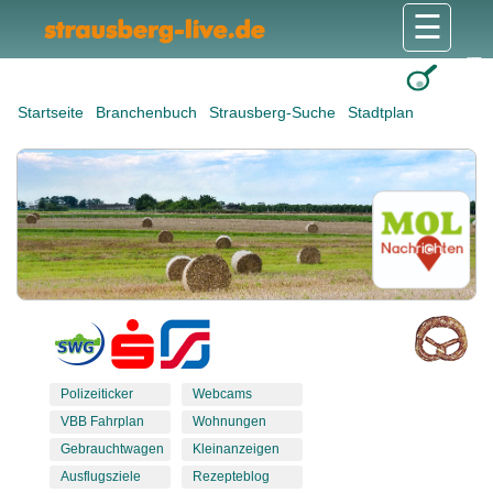
☰
Gesundheit & Pflege
Shops & Dienstleister
Freizeit & Tourismus
Bildung & Soziales
Wohnen & Bauen
Wirtschaft & Arbeit
Stadt & Politik
Startseite
Branchenbuch
Strausberg-Suche
Stadtplan
Polizeiticker
Webcams
VBB Fahrplan
Wohnungen
Gebrauchtwagen
Kleinanzeigen
Ausflugsziele
Rezepteblog