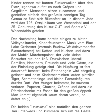
Kinder rennen mit bunten Zuckerwolken über den
Platz, irgendwo duftet es nach Crêpes und
Gegrilltem, Menschen sitzen zusammen und
genießen einfach den großteils sonnigen Tag.
Genau so fühlt sich Blütenfest an. In diesem Jahr
wird das 726. Ortsjubiläum von Wesendahl und der
25. Geburtstag des Kultur-GUT und Sport e.V.
Wesendahls gefeiert.
Der Nachmittag hatte bereits einiges zu bieten.
Volleyballturnier, Kinderfeuerwehr, Musik vom Blue
Lake Orchester (vormals Buckow-Waldsieversdorfer
Blasorchester) bei Kaffee und Kuchen und dazu
der Mobile Märchenpalast, der viele kleine
Besucher staunen ließ. Dazwischen überall
Familien, Nachbarn, Freunde und viele Gäste, die
der Einladung gefolgt sind. Die Hüpfburg ist fast
dauerhaft besetzt, beim Entenangeln wird ehrgeizig
gefischt und beim Kinderschminken laufen plötzlich
Tiger, Schmetterlinge und kleine Fantasiefiguren
durchs Dorf. Wer Hunger bekommt, ist sowieso
verloren. Popcorn, Churros, Crêpes und dazu die
Pferdeschenke mit Essen für den großen Appetit.
Man kommt eigentlich kaum daran vorbei, so
duftet es ;-)
Die beiden "
" sind natürlich den ganzen
Obstblüten
Tag unterwegs und kümmern sich um die Gäste.