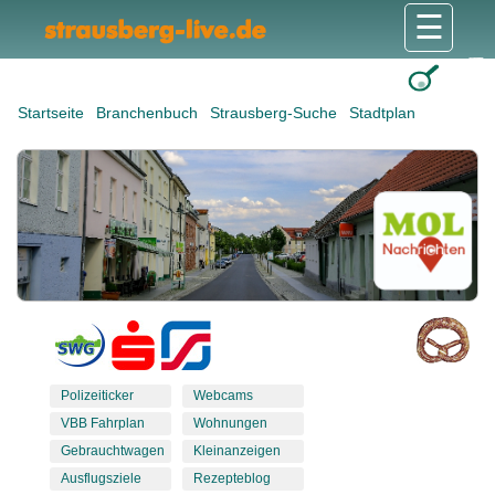
☰
Gesundheit & Pflege
Shops & Dienstleister
Freizeit & Tourismus
Bildung & Soziales
Wohnen & Bauen
Wirtschaft & Arbeit
Stadt & Politik
Startseite
Branchenbuch
Strausberg-Suche
Stadtplan
Polizeiticker
Webcams
VBB Fahrplan
Wohnungen
Gebrauchtwagen
Kleinanzeigen
Ausflugsziele
Rezepteblog