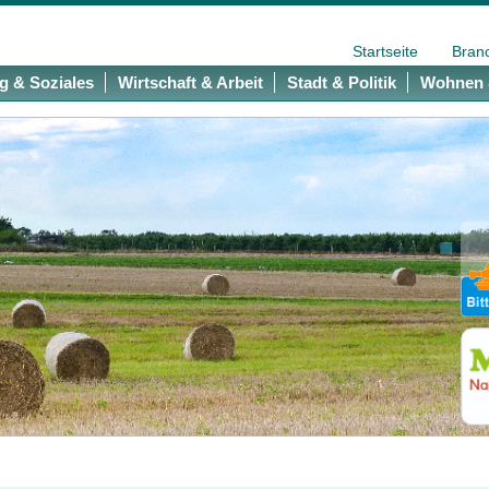
Startseite
Bran
g & Soziales
Wirtschaft & Arbeit
Stadt & Politik
Wohnen 