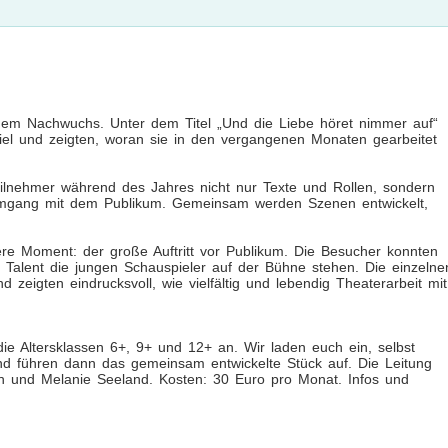
dem Nachwuchs. Unter dem Titel „Und die Liebe höret nimmer auf“
spiel und zeigten, woran sie in den vergangenen Monaten gearbeitet
eilnehmer während des Jahres nicht nur Texte und Rollen, sondern
mgang mit dem Publikum. Gemeinsam werden Szenen entwickelt,
re Moment: der große Auftritt vor Publikum. Die Besucher konnten
 Talent die jungen Schauspieler auf der Bühne stehen. Die einzelne
 zeigten eindrucksvoll, wie vielfältig und lebendig Theaterarbeit mit
die Altersklassen 6+, 9+ und 12+ an. Wir laden euch ein, selbst
nd führen dann das gemeinsam entwickelte Stück auf. Die Leitung
 und Melanie Seeland. Kosten: 30 Euro pro Monat. Infos und