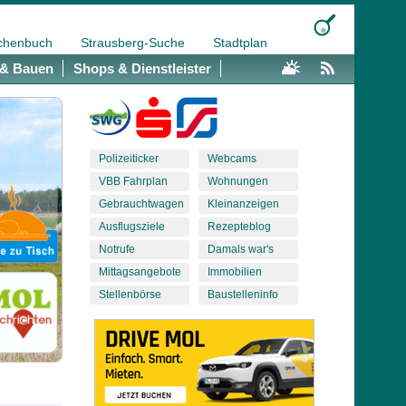
chenbuch
Strausberg-Suche
Stadtplan
& Bauen
Shops & Dienstleister
Polizeiticker
Webcams
VBB Fahrplan
Wohnungen
Gebrauchtwagen
Kleinanzeigen
Ausflugsziele
Rezepteblog
Notrufe
Damals war's
Mittagsangebote
Immobilien
Stellenbörse
Baustelleninfo