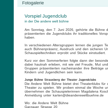
Fotogalerie
Vorspiel Jugendclub
in der Die andere welt bühne
Am Sonntag, den 7. Juni 2026, gehörte die Bühne 
präsentierten die Jugendclubs ihr traditionelles Vor
haben.
In verschiedenen Altersgruppen lernen die jungen T
auch Bühnenpräsenz, Ausdruck und den sicheren U
Schauspieltechniken erprobt und Stücke einstudiert.
Kurz vor den Sommerferien folgte dann der besonde
dabei hautnah erleben, mit wie viel Freude, Mut und
Gruppen präsentierten nacheinander ihre Beiträge und
Kindern und Jugendlichen sein kann.
Junge Bühne Strausberg der Theater Jugendclubs
Die Andere Welt Bühne bietet drei Theaterklubs für 
Theater zu spielen. Wir proben einmal die Woche u
übernehmen die Schauspielerinnen Magdalena Kosch
Anmeldung unter karten@dieandereweltbuehne.de
Wo: die Andere Welt Bühne
Garzauer Strasse 20