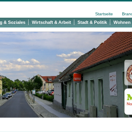
Startseite
Bran
g & Soziales
Wirtschaft & Arbeit
Stadt & Politik
Wohnen 