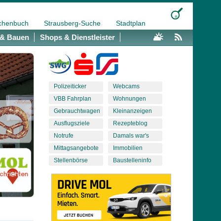
chenbuch
Strausberg-Suche
Stadtplan
& Bauen
Shops & Dienstleister
Polizeiticker
Webcams
VBB Fahrplan
Wohnungen
Gebrauchtwagen
Kleinanzeigen
Ausflugsziele
Rezepteblog
Notrufe
Damals war's
Mittagsangebote
Immobilien
Stellenbörse
Baustelleninfo