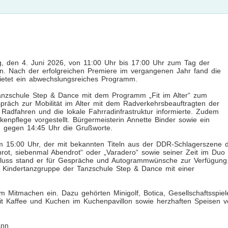
g, den 4. Juni 2026, von 11:00 Uhr bis 17:00 Uhr zum Tag der
n. Nach der erfolgreichen Premiere im vergangenen Jahr fand die
bietet ein abwechslungsreiches Programm.
Tanzschule Step & Dance mit dem Programm „Fit im Alter“ zum
räch zur Mobilität im Alter mit dem Radverkehrsbeauftragten der
Radfahren und die lokale Fahrradinfrastruktur informierte. Zudem
flege vorgestellt. Bürgermeisterin Annette Binder sowie ein
n gegen 14:45 Uhr die Grußworte.
m 15:00 Uhr, der mit bekannten Titeln aus der DDR-Schlagerszene 
nrot, siebenmal Abendrot“ oder „Varadero“ sowie seiner Zeit im Duo
hluss stand er für Gespräche und Autogrammwünsche zur Verfügung
 Kindertanzgruppe der Tanzschule Step & Dance mit einer
 Mitmachen ein. Dazu gehörten Minigolf, Botica, Gesellschaftsspiel
 mit Kaffee und Kuchen im Kuchenpavillon sowie herzhaften Speisen 
ann