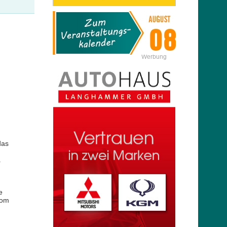
Werbung
das
.
e
vom