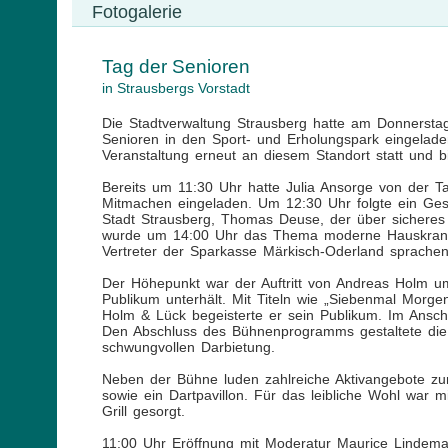
Fotogalerie
Tag der Senioren
in Strausbergs Vorstadt
Die Stadtverwaltung Strausberg hatte am Donnersta
Senioren in den Sport- und Erholungspark eingelade
Veranstaltung erneut an diesem Standort statt und 
Bereits um 11:30 Uhr hatte Julia Ansorge von der 
Mitmachen eingeladen. Um 12:30 Uhr folgte ein Gesp
Stadt Strausberg, Thomas Deuse, der über sicheres 
wurde um 14:00 Uhr das Thema moderne Hauskrankenp
Vertreter der Sparkasse Märkisch-Oderland sprache
Der Höhepunkt war der Auftritt von Andreas Holm u
Publikum unterhält. Mit Titeln wie „Siebenmal Morge
Holm & Lück begeisterte er sein Publikum. Im Ansc
Den Abschluss des Bühnenprogramms gestaltete die
schwungvollen Darbietung.
Neben der Bühne luden zahlreiche Aktivangebote zum
sowie ein Dartpavillon. Für das leibliche Wohl war
Grill gesorgt.
11:00 Uhr Eröffnung mit Moderatur Maurice Lindem