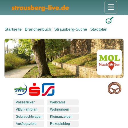
☰
Gesundheit & Pflege
Shops & Dienstleister
Freizeit & Tourismus
Bildung & Soziales
Wohnen & Bauen
Wirtschaft & Arbeit
Stadt & Politik
Startseite
Branchenbuch
Strausberg-Suche
Stadtplan
Polizeiticker
Webcams
VBB Fahrplan
Wohnungen
Gebrauchtwagen
Kleinanzeigen
Ausflugsziele
Rezepteblog