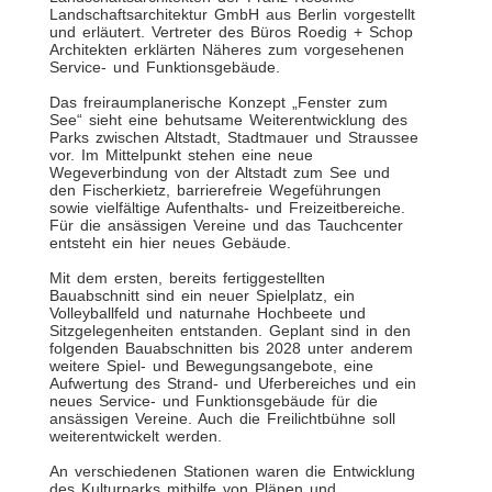
Landschaftsarchitektur GmbH aus Berlin vorgestellt
und erläutert. Vertreter des Büros Roedig + Schop
Architekten erklärten Näheres zum vorgesehenen
Service- und Funktionsgebäude.
Das freiraumplanerische Konzept „Fenster zum
See“ sieht eine behutsame Weiterentwicklung des
Parks zwischen Altstadt, Stadtmauer und Straussee
vor. Im Mittelpunkt stehen eine neue
Wegeverbindung von der Altstadt zum See und
den Fischerkietz, barrierefreie Wegeführungen
sowie vielfältige Aufenthalts- und Freizeitbereiche.
Für die ansässigen Vereine und das Tauchcenter
entsteht ein hier neues Gebäude.
Mit dem ersten, bereits fertiggestellten
Bauabschnitt sind ein neuer Spielplatz, ein
Volleyballfeld und naturnahe Hochbeete und
Sitzgelegenheiten entstanden. Geplant sind in den
folgenden Bauabschnitten bis 2028 unter anderem
weitere Spiel- und Bewegungsangebote, eine
Aufwertung des Strand- und Uferbereiches und ein
neues Service- und Funktionsgebäude für die
ansässigen Vereine. Auch die Freilichtbühne soll
weiterentwickelt werden.
An verschiedenen Stationen waren die Entwicklung
des Kulturparks mithilfe von Plänen und