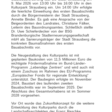
9. Mai 2026 von 13:00 Uhr bis 16:00 Uhr in den
Kulturpark Strausberg ein. Um 14:00 Uhr erfolgte
die feierliche Einweihung des ersten Bauabschnitts
durch die Bürgermeisterin der Stadt Strausberg,
Annette Binder. Es gab eine Ansprache von der
Beigeordenten des Landrates, Christiane Fälker,
Leiterin des Bauordnungsamtes. Schließlich stellte
Dr. Uwe Schieferdecker von der BSG
Brandenburgische Stadterneuerungsgesellschaft
mbH als Sanierungsträger der Stadt Strausberg die
konkreten Baumaßnahmen des ersten
Bauabschnitts vor.
Die Neugestaltung des Kulturparks ist mit
geplanten Baukosten von 11,5 Millionen Euro die
wichtigste Fördermaßnahme im Bund-Länder-
Programm „Lebendige Zentren“ und wird auch mit
einem Zuschuss im Rahmen des EU-Programms
„Europäischer Fonds für regionale Entwicklung“
unterstützt. Der Baubeginn erfolgte im November
2024, Baustart des laufenden zweiten
Bauabschnitts war im September 2025. Der
Abschluss des Gesamtvorhabens ist im Sommer
2028 vorgesehen.
Vor Ort wurde das Zukunftskonzept für die weitere
Entwicklung des Kulturparks durch die
Landschaftsarchitekten der Franz Reschke