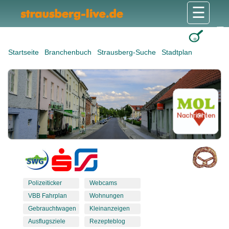
☰
Gesundheit & Pflege
Shops & Dienstleister
Freizeit & Tourismus
Bildung & Soziales
Wohnen & Bauen
Wirtschaft & Arbeit
Stadt & Politik
Startseite
Branchenbuch
Strausberg-Suche
Stadtplan
Polizeiticker
Webcams
VBB Fahrplan
Wohnungen
Gebrauchtwagen
Kleinanzeigen
Ausflugsziele
Rezepteblog