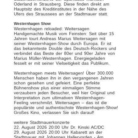
Oderland in Strausberg. Diese finden direkt am
Hauptsitz des Kreditinstitutes in der Nähe des
Ufers des Straussees an der Stadtmauer statt.
Westernhagen Show
Westernhagen reloaded: Weitersagen
Handgemachte Musik vom Feinsten: Seit über 15
Jahren tourt Andreas Marius Weitersagen mit
seiner Westernhagen-Show durch Europa. Er ist
das bekannteste Double des Deutsch-Rockers und
verbindet das Beste der 80er und 90er Jahre von
Marius Müller-Westernhagen. Energiegeladen
fesselt er mit seiner Vielseitigkeit das Publikum.
Westernhagen meets Weitersagen! Über 300.000
Menschen haben ihn in den vergangenen Jahren
schon gesehen und gefeiert. Eine perfekte
Bühnenshow plus einer einmaligen Stimme
verzaubern jeden Besucher, weil hier Original und
Interpretation zum ultimativen Westernhagen-
Feeling verschmilzt. Weitersagen – das ist die
populärste und authentischste Westernhagen-Show!
Großes Kino, verlassen Sie sich darauf!
weitere Stadtmauerkonzerte
22. August 2026 20:00 Uhr Dr. Kinski AC/DC
29. August 2026 20:00 Uhr Kabarett an der
Stadtmauer mit Johannes Hallervorden - Am