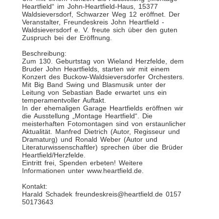
Heartfield“ im John-Heartfield-Haus, 15377
Waldsieversdorf, Schwarzer Weg 12 eröffnet. Der
Veranstalter, Freundeskreis John Heartfield -
Waldsieversdorf e. V. freute sich über den guten
Zuspruch bei der Eröffnung.
Beschreibung:
Zum 130. Geburtstag von Wieland Herzfelde, dem
Bruder John Heartfields, starten wir mit einem
Konzert des Buckow-Waldsieversdorfer Orchesters.
Mit Big Band Swing und Blasmusik unter der
Leitung von Sebastian Bade erwartet uns ein
temperamentvoller Auftakt.
In der ehemaligen Garage Heartfields eröffnen wir
die Ausstellung „Montage Heartfield“. Die
meisterhaften Fotomontagen sind von erstaunlicher
Aktualität. Manfred Dietrich (Autor, Regisseur und
Dramaturg) und Ronald Weber (Autor und
Literaturwissenschaftler) sprechen über die Brüder
Heartfield/Herzfelde.
Eintritt frei, Spenden erbeten! Weitere
Informationen unter www.heartfield.de.
Kontakt:
Harald Schadek freundeskreis@heartfield.de 0157
50173643