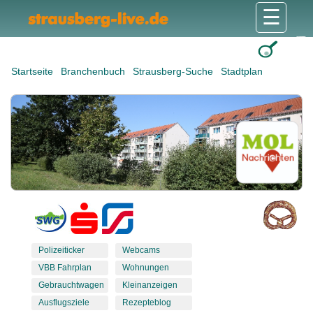
☰
Gesundheit & Pflege
Shops & Dienstleister
Freizeit & Tourismus
Bildung & Soziales
Wohnen & Bauen
Wirtschaft & Arbeit
Stadt & Politik
Startseite
Branchenbuch
Strausberg-Suche
Stadtplan
Polizeiticker
Webcams
VBB Fahrplan
Wohnungen
Gebrauchtwagen
Kleinanzeigen
Ausflugsziele
Rezepteblog