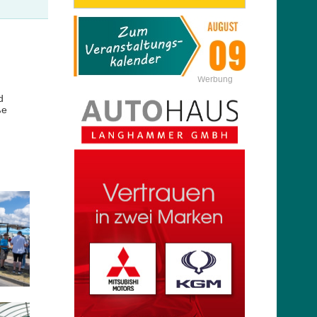
Werbung
d
ße