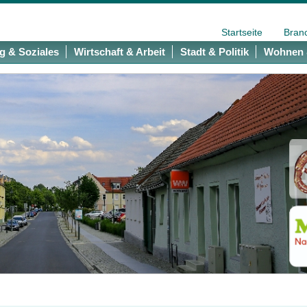
Startseite
Bran
g & Soziales
Wirtschaft & Arbeit
Stadt & Politik
Wohnen 