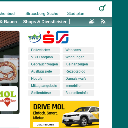
chenbuch
Strausberg-Suche
Stadtplan
& Bauen
Shops & Dienstleister
Polizeiticker
Webcams
VBB Fahrplan
Wohnungen
Gebrauchtwagen
Kleinanzeigen
Ausflugsziele
Rezepteblog
Notrufe
Damals war's
Mittagsangebote
Immobilien
Stellenbörse
Baustelleninfo