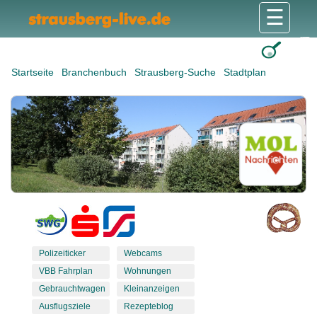
☰
Gesundheit & Pflege
Shops & Dienstleister
Freizeit & Tourismus
Bildung & Soziales
Wohnen & Bauen
Wirtschaft & Arbeit
Stadt & Politik
Startseite
Branchenbuch
Strausberg-Suche
Stadtplan
Polizeiticker
Webcams
VBB Fahrplan
Wohnungen
Gebrauchtwagen
Kleinanzeigen
Ausflugsziele
Rezepteblog