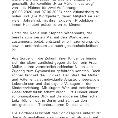
geschafft, die Komödie „Frau Müller muss weg“
von Lutz Hübner für zwei Aufführungen
(06.06.2026 und 07.06.2026) nach Altlandsberg zu
holen und „Die Wortgießer“, deren Mitglied sie seit
vielen Jahren ist, mit ihrer aktuellen Produktion in
ihrem Heimatort präsentieren zu können.
Unter der Regie von Stephan Wapenhans, der
bereits zum vierten Mal mit den Wortgießern
zusammenarbeitet, entstand eine Inszenierung, die
sowohl unterhaltsam als auch gesellschaftskritisch
ist.
Aus Sorge um die Zukunft ihrer Kinder verbünden
sich die Eltern zunächst gegen die Lehrerin Frau
Müller, deren vermeintlich schlechte Noten den
Zugang zum Gymnasium gefährden könnten. Doch
schnell bröckelt die Einigkeit: Der Streit der Mütter
und Väter entlarvt individuelle Ängste, unbewältigte
Lebenskrisen und das eigene Versagen in der
Kindererziehung. Mit klugem Witz und treffsicherer
Gesellschaftskritik schafft Autor Lutz Hübner einen
schonungslosen Blick auf die moderne Elternschaft.
Lutz Hübner lebt in Berlin und zählt zu den
erfolgreichsten Theaterautoren Deutschlands.
Die Fördergesellschaft des Schlossgutes unterstützt
diese Veranstaltung sowohl personell als auch mit