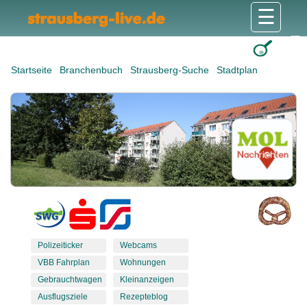
☰
Gesundheit & Pflege
Shops & Dienstleister
Freizeit & Tourismus
Bildung & Soziales
Wohnen & Bauen
Wirtschaft & Arbeit
Stadt & Politik
Startseite
Branchenbuch
Strausberg-Suche
Stadtplan
Polizeiticker
Webcams
VBB Fahrplan
Wohnungen
Gebrauchtwagen
Kleinanzeigen
Ausflugsziele
Rezepteblog