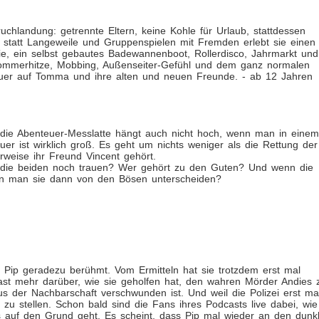
hlandung: getrennte Eltern, keine Kohle für Urlaub, stattdessen
 statt Langeweile und Gruppenspielen mit Fremden erlebt sie einen
ie, ein selbst gebautes Badewannenboot, Rollerdisco, Jahrmarkt und
Sommerhitze, Mobbing, Außenseiter-Gefühl und dem ganz normalen
uer auf Tomma und ihre alten und neuen Freunde. - ab 12 Jahren
, die Abenteuer-Messlatte hängt auch nicht hoch, wenn man in einem
uer ist wirklich groß. Es geht um nichts weniger als die Rettung der
weise ihr Freund Vincent gehört.
n die beiden noch trauen? Wer gehört zu den Guten? Und wenn die
nn man sie dann von den Bösen unterscheiden?
ist Pip geradezu berühmt. Vom Ermitteln hat sie trotzdem erst mal
cast mehr darüber, wie sie geholfen hat, den wahren Mörder Andies 
us der Nachbarschaft verschwunden ist. Und weil die Polizei erst ma
 zu stellen. Schon bald sind die Fans ihres Podcasts live dabei, wie
 auf den Grund geht. Es scheint, dass Pip mal wieder an den dunk