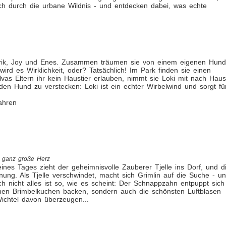
ich durch die urbane Wildnis - und entdecken dabei, was echte
 Tarik, Joy und Enes. Zusammen träumen sie von einem eigenen Hund
d es Wirklichkeit, oder? Tatsächlich! Im Park finden sie einen
lvas Eltern ihr kein Haustier erlauben, nimmt sie Loki mit nach Haus
, den Hund zu verstecken: Loki ist ein echter Wirbelwind und sorgt fü
ahren
s ganz große Herz
eines Tages zieht der geheimnisvolle Zauberer Tjelle ins Dorf, und d
ung. Als Tjelle verschwindet, macht sich Grimlin auf die Suche - u
h nicht alles ist so, wie es scheint: Der Schnappzahn entpuppt sich
ichen Brimbelkuchen backen, sondern auch die schönsten Luftblasen
ichtel davon überzeugen...