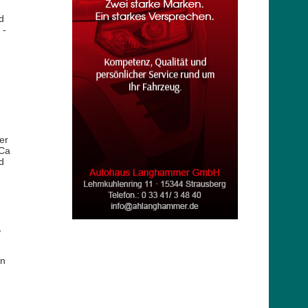
d
 -
er
 Ca
d
,
en