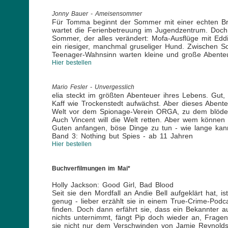
Jonny Bauer - Ameisensommer
Für Tomma beginnt der Sommer mit einer echten Bruc
wartet die Ferienbetreuung im Jugendzentrum. Doch
Sommer, der alles verändert: Mofa-Ausflüge mit Edd
ein riesiger, manchmal gruseliger Hund. Zwischen 
Teenager-Wahnsinn warten kleine und große Abente
Hier bestellen
Mario Fesler - Unvergesslich
elia steckt im größten Abenteuer ihres Lebens. Gut
Kaff wie Trockenstedt aufwächst. Aber dieses Abente
Welt vor dem Spionage-Verein ORGA, zu dem blöder
Auch Vincent will die Welt retten. Aber wem könne
Guten anfangen, böse Dinge zu tun - wie lange ka
Band 3: Nothing but Spies - ab 11 Jahren
Hier bestellen
Buchverfilmungen im Mai*
Holly Jackson: Good Girl, Bad Blood
Seit sie den Mordfall an Andie Bell aufgeklärt hat, 
genug - lieber erzählt sie in einem True-Crime-Pod
finden. Doch dann erfährt sie, dass ein Bekannter a
nichts unternimmt, fängt Pip doch wieder an, Fragen
sie nicht nur dem Verschwinden von Jamie Reynolds