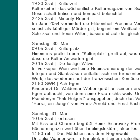
19:20 3sat | Kulturzeit
Kulturzeit ist das wöchentliche Kulturmagazin von 3sa
Gesellschaft kritisch und kompakt beleuchtet.
22:25 3sat | Minority Report
Im Jahr 2054 verhindert die Eliteeinheit Precrime Ver
selbst als künftiger Mörder gilt, beginnt ein Wettlau
Schicksal und freien Willen, basierend auf der glei
Samstag, 30. Mai
09:05 3sat | Kulturplatz
Hinein ins pralle Leben: "Kulturplatz" greift auf, wa
dass die Kultur Antworten gibt.
20:15 3sat | Die lustige Witwe
In Volksoper Wien wird eine Neuinszenierung der wo
Intrigen und Staatsräson entfaltet sich ein turbulent
Werk, das wiederum auf der französischen Komödie 
21:50 SWR | Ach Egon!
Kinderarzt Dr. Waldemar Weber gerät an seinem erst
Egon auftaucht, von dem seine Frau nichts weiß. Um 
Pseudonym "Erik Helgers" ausgegeben, doch das Verw
"Hurra, ein Junge" von Franz Arnold und Ernst Bach
Sonntag, 31. Mai
10:05 3sat | erLesen
Mit Biss und Charme begrüßt Heinz Sichrovsky Prom
Büchermagazin wird über Lieblingslektüre, aktuelle
14:50 rbb | Das Mädchen aus dem Regenwald
Dr. Julia Wagner wird in Bangkok mit einem rätselha