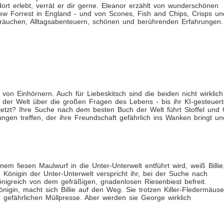
rt erlebt, verrät er dir gerne. Eleanor erzählt von wunderschönen
New Forrest in England - und von Scones, Fish and Chips, Crisps un
Bräuchen, Alltagsabenteuern, schönen und berührenden Erfahrungen.
von Einhörnern. Auch für Liebeskitsch sind die beiden nicht wirklich
 der Welt über die großen Fragen des Lebens - bis ihr KI-gesteuert
d jetzt? Ihre Suche nach dem besten Buch der Welt führt Stoffel und
ngen treffen, der ihre Freundschaft gefährlich ins Wanken bringt un
em fiesen Maulwurf in die Unter-Unterwelt entführt wird, weiß Billie
 Königin der Unter-Unterwelt verspricht ihr, bei der Suche nach
önigreich von dem gefräßigen, gnadenlosen Riesenbiest befreit.
gin, macht sich Billie auf den Weg. Sie trotzen Killer-Fledermäus
efährlichen Müllpresse. Aber werden sie George wirklich