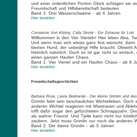
und einer ordentlichen Portion Glück schlagen sie s
Freundschaft und Hilfsbereitschaft bedeuten.
Band 3: Drei Wasserschweine - ab 6 Jahren
Hier bestellen
Constanze Von Kitzing, Cally Stronk - Ein Zuhause für Loki
Willkommen in den Vier Vierteln! Hier leben Alva,
Und wenn man sich etwas ganz fest wünscht, dann wir
kleinen Hund, der unbedingt Hilfe braucht. Obwohl A
Heimlich natürlich. Doch es ist gar nicht so einfach
einen ganzen Haufen Chaos.
Band 1: Vier Viertel und ein Haufen Chaos - ab 6 J
Hier bestellen
Freundschaftsgeschichten
Barbara Rose, Laura Bednarski - Der kleine Grimlin und da
Grimlin liebt sein beschauliches Wichtelleben. Doch 
anderen Wichtel reagieren mit Misstrauen und Ablehn
trifft dafür sogar den gefürchteten Schnappzahn. Doc
als wahrer Freund. Und Tjelle kann nicht nur köstl
zaubern. Jetzt muss Grimlin nur noch die anderen W
Band 2: Der kleine Grimlin - ab 5 Jahren
Hier bestellen