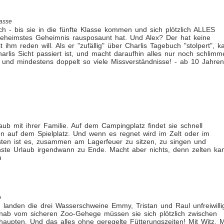
lasse
ch - bis sie in die fünfte Klasse kommen und sich plötzlich ALLES
r geheimstes Geheimnis rausposaunt hat. Und Alex? Der hat keine
hm reden will. Als er "zufällig" über Charlis Tagebuch "stolpert", k
arlis Sicht passiert ist, und macht daraufhin alles nur noch schlimme
- und mindestens doppelt so viele Missverständnisse! - ab 10 Jahren
 mit ihrer Familie. Auf dem Campingplatz findet sie schnell
 auf dem Spielplatz. Und wenn es regnet wird im Zelt oder im
en ist es, zusammen am Lagerfeuer zu sitzen, zu singen und
nste Urlaub irgendwann zu Ende. Macht aber nichts, denn zelten ka
n
b
 landen die drei Wasserschweine Emmy, Tristan und Raul unfreiwilli
rnab vom sicheren Zoo-Gehege müssen sie sich plötzlich zwischen
haupten. Und das alles ohne geregelte Fütterungszeiten! Mit Witz, 