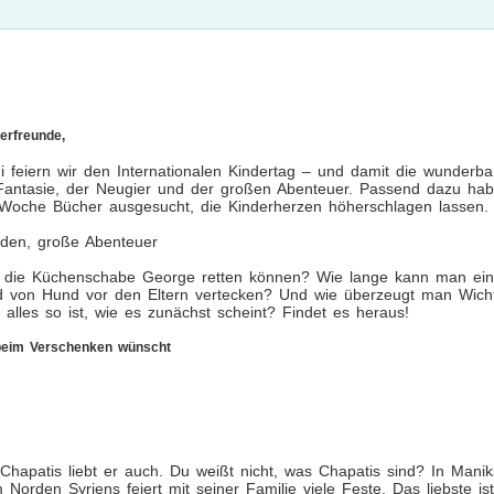
erfreunde,
i feiern wir den Internationalen Kindertag – und damit die wunderba
Fantasie, der Neugier und der großen Abenteuer. Passend dazu ha
 Woche Bücher ausgesucht, die Kinderherzen höherschlagen lassen.
lden, große Abenteuer
ie die Küchenschabe George retten können? Wie lange kann man ei
d von Hund vor den Eltern vertecken? Und wie überzeugt man Wicht
 alles so ist, wie es zunächst scheint? Findet es heraus!
beim Verschenken wünscht
Chapatis liebt er auch. Du weißt nicht, was Chapatis sind? In Manik
Norden Syriens feiert mit seiner Familie viele Feste. Das liebste ist