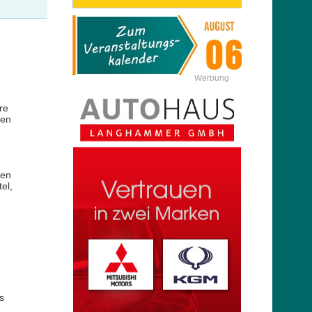
Werbung
re
ben
nen
el,
s