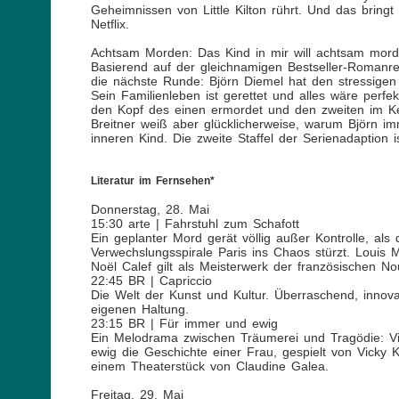
Geheimnissen von Little Kilton rührt. Und das bringt
Netflix.
Achtsam Morden: Das Kind in mir will achtsam mor
Basierend auf der gleichnamigen Bestseller-Romanr
die nächste Runde: Björn Diemel hat den stressigen
Sein Familienleben ist gerettet und alles wäre perf
den Kopf des einen ermordet und den zweiten im Kel
Breitner weiß aber glücklicherweise, warum Björn imm
inneren Kind. Die zweite Staffel der Serienadaption 
Literatur im Fernsehen*
Donnerstag, 28. Mai
15:30 arte | Fahrstuhl zum Schafott
Ein geplanter Mord gerät völlig außer Kontrolle, als 
Verwechslungsspirale Paris ins Chaos stürzt. Louis
Noël Calef gilt als Meisterwerk der französischen No
22:45 BR | Capriccio
Die Welt der Kunst und Kultur. Überraschend, innov
eigenen Haltung.
23:15 BR | Für immer und ewig
Ein Melodrama zwischen Träumerei und Tragödie: Vir
ewig die Geschichte einer Frau, gespielt von Vicky Kr
einem Theaterstück von Claudine Galea.
Freitag, 29. Mai