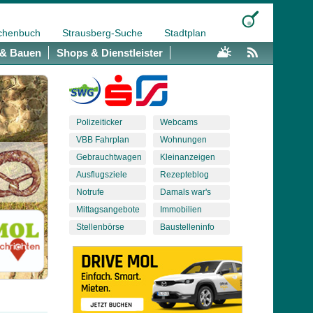
chenbuch
Strausberg-Suche
Stadtplan
& Bauen
Shops & Dienstleister
Polizeiticker
Webcams
VBB Fahrplan
Wohnungen
Gebrauchtwagen
Kleinanzeigen
Ausflugsziele
Rezepteblog
Notrufe
Damals war's
Mittagsangebote
Immobilien
Stellenbörse
Baustelleninfo