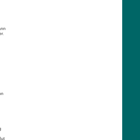
ann
r.
nn
g
Mut