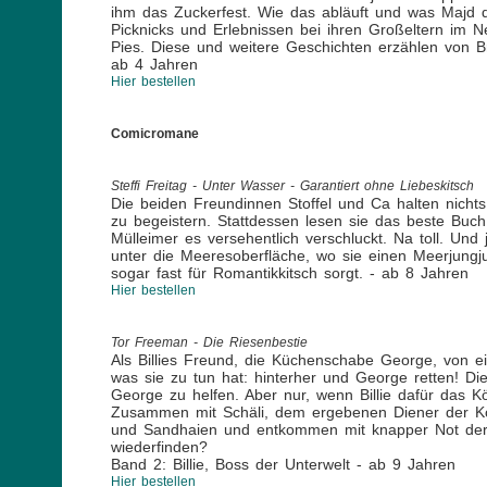
ihm das Zuckerfest. Wie das abläuft und was Majd do
Picknicks und Erlebnissen bei ihren Großeltern im 
Pies. Diese und weitere Geschichten erzählen von 
ab 4 Jahren
Hier bestellen
Comicromane
Steffi Freitag - Unter Wasser - Garantiert ohne Liebeskitsch
Die beiden Freundinnen Stoffel und Ca halten nichts 
zu begeistern. Stattdessen lesen sie das beste Buch
Mülleimer es versehentlich verschluckt. Na toll. Un
unter die Meeresoberfläche, wo sie einen Meerjungju
sogar fast für Romantikkitsch sorgt. - ab 8 Jahren
Hier bestellen
Tor Freeman - Die Riesenbestie
Als Billies Freund, die Küchenschabe George, von ein
was sie zu tun hat: hinterher und George retten! Die
George zu helfen. Aber nur, wenn Billie dafür das K
Zusammen mit Schäli, dem ergebenen Diener der Köni
und Sandhaien und entkommen mit knapper Not der g
wiederfinden?
Band 2: Billie, Boss der Unterwelt - ab 9 Jahren
Hier bestellen