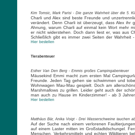
Kim Tomsic, Mark Parisi - Die ganze Wahrheit über die 5. K
Charli und Alex sind beste Freunde und unzertrennli
verändert. Denn Charli ist überzeugt, dass Alex ih
Ahnung, warum Charli auf einmal kein Wort mehr mit i
er nicht widerstehen. Doch dann liest er, was aus Ch
Schließlich gibt es immer zwei Seiten der Wahrheit 
Hier bestellen
Tierabenteuer
Esther Van Den Berg - Emmis großes Campingabenteuer
Mäusekind Emmi macht zum ersten Mal Campingurlaub
Freunde. Jeden Tag gehen sie schwimmen und toben
Wohnwagen Mau-Mau gespielt. Doch am allerschönst
Marshmallows zu grillen. Leider geht auch der schö
man auch zu Hause im Kinderzimmer! - ab 3 Jahre
Hier bestellen
Matthäus Bär, Anika Voigt - Drei Wasserschweine tauchen a
Auf der Suche nach einem verlorenen Faultierjungen
auf einem Laster mitten im Großstadtdschungel. Fe
Menschen, Verkehrsmitteln und echten Wildtieren be