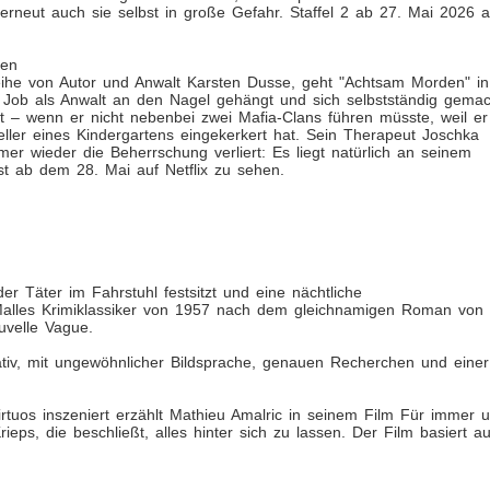
 erneut auch sie selbst in große Gefahr. Staffel 2 ab 27. Mai 2026 a
den
eihe von Autor und Anwalt Karsten Dusse, geht "Achtsam Morden" in
 Job als Anwalt an den Nagel gehängt und sich selbstständig gemac
ekt – wenn er nicht nebenbei zwei Mafia-Clans führen müsste, weil er
ler eines Kindergartens eingekerkert hat. Sein Therapeut Joschka
er wieder die Beherrschung verliert: Es liegt natürlich an seinem
ist ab dem 28. Mai auf Netflix zu sehen.
der Täter im Fahrstuhl festsitzt und eine nächtliche
 Malles Krimiklassiker von 1957 nach dem gleichnamigen Roman von
uvelle Vague.
ativ, mit ungewöhnlicher Bildsprache, genauen Recherchen und einer
tuos inszeniert erzählt Mathieu Amalric in seinem Film Für immer 
ieps, die beschließt, alles hinter sich zu lassen. Der Film basiert au