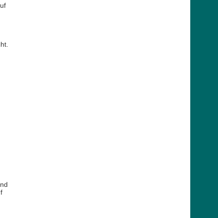
uf
ht.
und
f