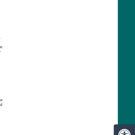
.
e.
r
ie
nd