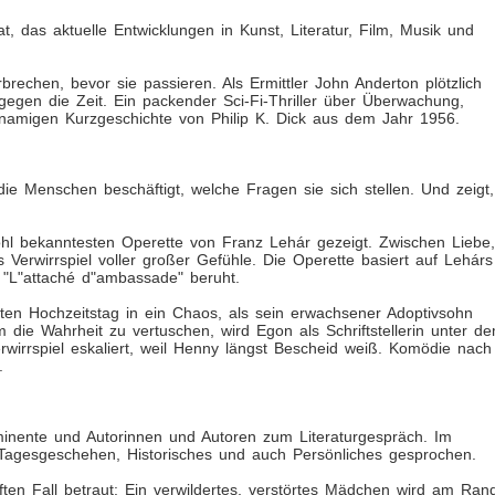
t, das aktuelle Entwicklungen in Kunst, Literatur, Film, Musik und
brechen, bevor sie passieren. Als Ermittler John Anderton plötzlich
f gegen die Zeit. Ein packender Sci-Fi-Thriller über Überwachung,
chnamigen Kurzgeschichte von Philip K. Dick aus dem Jahr 1956.
s die Menschen beschäftigt, welche Fragen sie sich stellen. Und zeigt,
hl bekanntesten Operette von Franz Lehár gezeigt. Zwischen Liebe,
es Verwirrspiel voller großer Gefühle. Die Operette basiert auf Lehárs
"L"attaché d"ambassade" beruht.
en Hochzeitstag in ein Chaos, als sein erwachsener Adoptivsohn
die Wahrheit zu vertuschen, wird Egon als Schriftstellerin unter d
irrspiel eskaliert, weil Henny längst Bescheid weiß. Komödie nach
.
inente und Autorinnen und Autoren zum Literaturgespräch. Im
s Tagesgeschehen, Historisches und auch Persönliches gesprochen.
ften Fall betraut: Ein verwildertes, verstörtes Mädchen wird am Ran