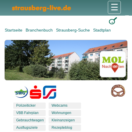
☰
Gesundheit & Pflege
Shops & Dienstleister
Freizeit & Tourismus
Bildung & Soziales
Wohnen & Bauen
Wirtschaft & Arbeit
Stadt & Politik
Startseite
Branchenbuch
Strausberg-Suche
Stadtplan
Polizeiticker
Webcams
VBB Fahrplan
Wohnungen
Gebrauchtwagen
Kleinanzeigen
Ausflugsziele
Rezepteblog