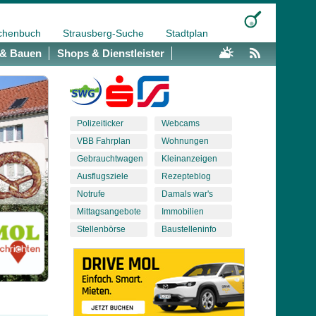
chenbuch
Strausberg-Suche
Stadtplan
& Bauen
Shops & Dienstleister
Polizeiticker
Webcams
VBB Fahrplan
Wohnungen
Gebrauchtwagen
Kleinanzeigen
Ausflugsziele
Rezepteblog
Notrufe
Damals war's
Mittagsangebote
Immobilien
Stellenbörse
Baustelleninfo