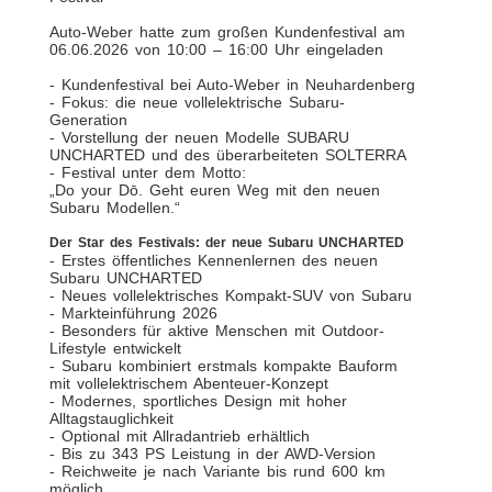
Auto-Weber hatte zum großen Kundenfestival am
06.06.2026 von 10:00 – 16:00 Uhr eingeladen
- Kundenfestival bei Auto-Weber in Neuhardenberg
- Fokus: die neue vollelektrische Subaru-
Generation
- Vorstellung der neuen Modelle SUBARU
UNCHARTED und des überarbeiteten SOLTERRA
- Festival unter dem Motto:
„Do your Dō. Geht euren Weg mit den neuen
Subaru Modellen.“
Der Star des Festivals: der neue Subaru UNCHARTED
- Erstes öffentliches Kennenlernen des neuen
Subaru UNCHARTED
- Neues vollelektrisches Kompakt-SUV von Subaru
- Markteinführung 2026
- Besonders für aktive Menschen mit Outdoor-
Lifestyle entwickelt
- Subaru kombiniert erstmals kompakte Bauform
mit vollelektrischem Abenteuer-Konzept
- Modernes, sportliches Design mit hoher
Alltagstauglichkeit
- Optional mit Allradantrieb erhältlich
- Bis zu 343 PS Leistung in der AWD-Version
- Reichweite je nach Variante bis rund 600 km
möglich