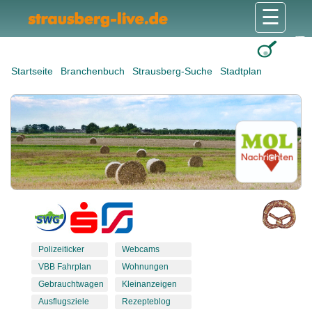
☰
Gesundheit & Pflege
Shops & Dienstleister
Freizeit & Tourismus
Bildung & Soziales
Wohnen & Bauen
Wirtschaft & Arbeit
Stadt & Politik
Startseite
Branchenbuch
Strausberg-Suche
Stadtplan
Polizeiticker
Webcams
VBB Fahrplan
Wohnungen
Gebrauchtwagen
Kleinanzeigen
Ausflugsziele
Rezepteblog