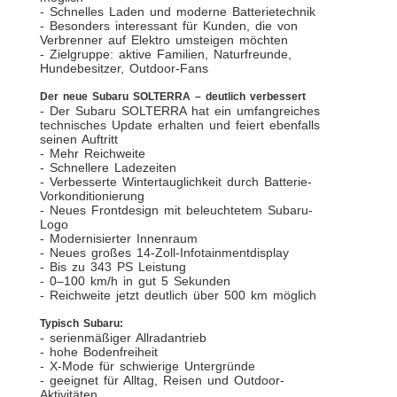
- Schnelles Laden und moderne Batterietechnik
- Besonders interessant für Kunden, die von
Verbrenner auf Elektro umsteigen möchten
- Zielgruppe: aktive Familien, Naturfreunde,
Hundebesitzer, Outdoor-Fans
Der neue Subaru SOLTERRA – deutlich verbessert
- Der Subaru SOLTERRA hat ein umfangreiches
technisches Update erhalten und feiert ebenfalls
seinen Auftritt
- Mehr Reichweite
- Schnellere Ladezeiten
- Verbesserte Wintertauglichkeit durch Batterie-
Vorkonditionierung
- Neues Frontdesign mit beleuchtetem Subaru-
Logo
- Modernisierter Innenraum
- Neues großes 14-Zoll-Infotainmentdisplay
- Bis zu 343 PS Leistung
- 0–100 km/h in gut 5 Sekunden
- Reichweite jetzt deutlich über 500 km möglich
Typisch Subaru:
- serienmäßiger Allradantrieb
- hohe Bodenfreiheit
- X-Mode für schwierige Untergründe
- geeignet für Alltag, Reisen und Outdoor-
Aktivitäten