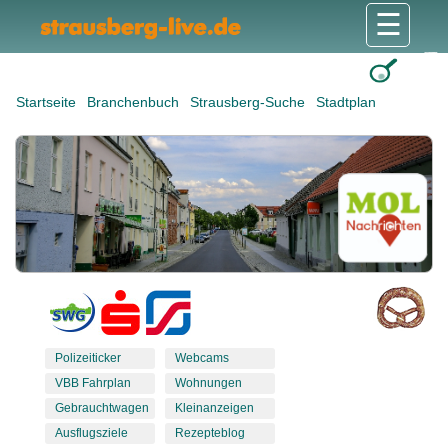
☰
Gesundheit & Pflege
Shops & Dienstleister
Freizeit & Tourismus
Bildung & Soziales
Wohnen & Bauen
Wirtschaft & Arbeit
Stadt & Politik
Startseite
Branchenbuch
Strausberg-Suche
Stadtplan
Polizeiticker
Webcams
VBB Fahrplan
Wohnungen
Gebrauchtwagen
Kleinanzeigen
Ausflugsziele
Rezepteblog