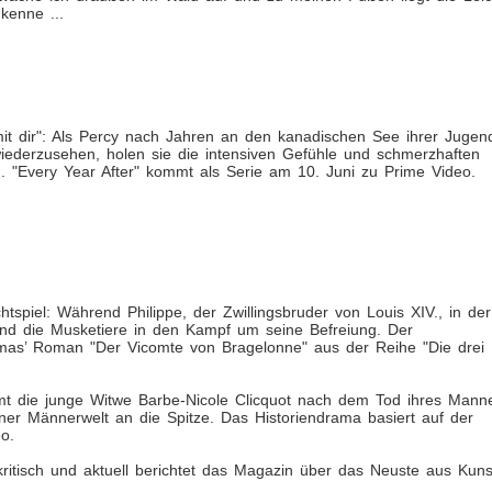
kenne ...
t dir": Als Percy nach Jahren an den kanadischen See ihrer Jugen
ederzusehen, holen sie die intensiven Gefühle und schmerzhaften
. "Every Year After" kommt als Serie am 10. Juni zu Prime Video.
spiel: Während Philippe, der Zwillingsbruder von Louis XIV., in der
 und die Musketiere in den Kampf um seine Befreiung. Der
umas’ Roman "Der Vicomte von Bragelonne" aus der Reihe "Die drei
mt die junge Witwe Barbe-Nicole Clicquot nach dem Tod ihres Mann
iner Männerwelt an die Spitze. Das Historiendrama basiert auf der
eo.
ritisch und aktuell berichtet das Magazin über das Neuste aus Kuns