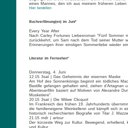
eines Mannes, den ich aus meinem früheren Leben 
Hier bestellen
Buchverfilmung(en) im Juni*
Every Year After
Nach Carley Fortunes Liebesroman "Fünf Sommer mi
zurückkehrt, um Sam nach dem Tod seiner Mutter wi
Erinnerungen ihrer einstigen Sommerliebe wieder ein
Literatur im Fernsehen*
Donnerstag, 4. Juni
12:15 3sat | Das Geheimnis der eisernen Maske
Am Hof des Sonnenkönigs beginnt ein tödliches Macht
Bastille gefangen gehalten wird, ziehen d’Artagnan
Abenteuerfilm basiert auf Motiven von Alexandre D
Musketiere".
20:15 3sat | Die Witwe Clicquot
Im Frankreich des frühen 19. Jahrhunderts übernim
die familieneigene Weinkellerei und kämpft sich in e
historisch recherchierten Biografie von Tilar J. Mazz
21:15 mdr | artour
Der kürzeste Weg zur Kultur. Bewegend, erhellend, k
und Kultur.