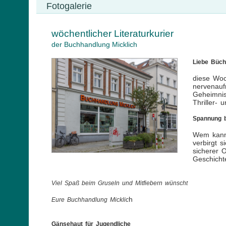
Fotogalerie
wöchentlicher Literaturkurier
der Buchhandlung Micklich
Liebe Büch
diese Woc
nervenau
Geheimnis
Thriller-
Spannung bi
Wem kann 
verbirgt s
sicherer 
Geschicht
Viel Spaß beim Gruseln und Mitfiebern wünscht
h
Eure Buchhandlung Micklic
Gänsehaut für Jugendliche