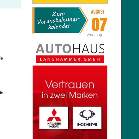
Werbung
ie
in