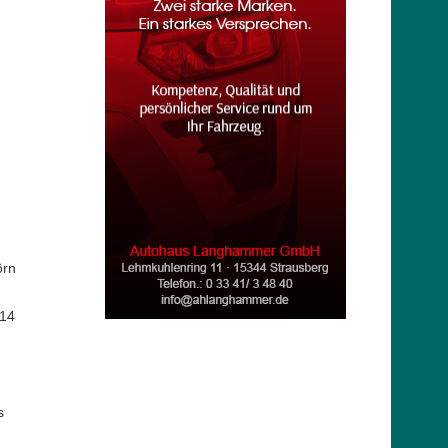
örn
 14
s