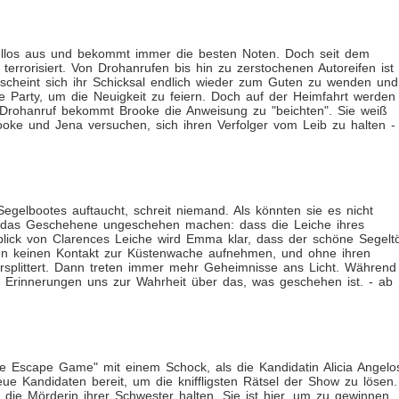
ellos aus und bekommt immer die besten Noten. Doch seit dem
 terrorisiert. Von Drohanrufen bis hin zu zerstochenen Autoreifen ist
 scheint sich ihr Schicksal endlich wieder zum Guten zu wenden und
e Party, um die Neuigkeit zu feiern. Doch auf der Heimfahrt werden
 Drohanruf bekommt Brooke die Anweisung zu "beichten". Sie weiß
oke und Jena versuchen, sich ihren Verfolger vom Leib zu halten -
elbootes auftaucht, schreit niemand. Als könnten sie es nicht
ion das Geschehene ungeschehen machen: dass die Leiche ihres
nblick von Clarences Leiche wird Emma klar, dass der schöne Segelt
en keinen Kontakt zur Küstenwache aufnehmen, und ohne ihren
ersplittert. Dann treten immer mehr Geheimnisse ans Licht. Während
 Erinnerungen uns zur Wahrheit über das, was geschehen ist. - ab
he Escape Game" mit einem Schock, als die Kandidatin Alicia Angelo
 Kandidaten bereit, um die kniffligsten Rätsel der Show zu lösen.
 die Mörderin ihrer Schwester halten. Sie ist hier, um zu gewinnen