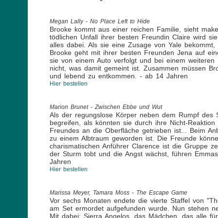
Megan Lally - No Place Left to Hide
Brooke kommt aus einer reichen Familie, sieht mak
tödlichen Unfall ihrer besten Freundin Claire wird sie
alles dabei. Als sie eine Zusage von Yale bekommt,
Brooke geht mit ihrer besten Freunden Jena auf ein
sie von einem Auto verfolgt und bei einem weiteren
nicht, was damit gemeint ist. Zusammen müssen Bro
und lebend zu entkommen. - ab 14 Jahren
Hier bestellen
Marion Brunet - Zwischen Ebbe und Wut
Als der regungslose Körper neben dem Rumpf des Seg
begreifen, als könnten sie durch ihre Nicht-Reakt
Freundes an die Oberfläche getrieben ist... Beim A
zu einem Albtraum geworden ist. Die Freunde könn
charismatischen Anführer Clarence ist die Gruppe z
der Sturm tobt und die Angst wächst, führen Emmas
Jahren
Hier bestellen
Marissa Meyer, Tamara Moss - The Escape Game
Vor sechs Monaten endete die vierte Staffel von "T
am Set ermordet aufgefunden wurde. Nun stehen neue
Mit dabei: Sierra Angelos, das Mädchen, das alle für