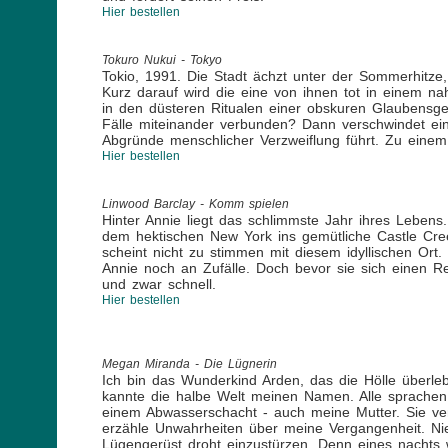
Hier bestellen
Tokuro Nukui - Tokyo
Tokio, 1991. Die Stadt ächzt unter der Sommerhitze,
Kurz darauf wird die eine von ihnen tot in einem na
in den düsteren Ritualen einer obskuren Glaubensge
Fälle miteinander verbunden? Dann verschwindet ein w
Abgründe menschlicher Verzweiflung führt. Zu einem 
Hier bestellen
Linwood Barclay - Komm spielen
Hinter Annie liegt das schlimmste Jahr ihres Lebens.
dem hektischen New York ins gemütliche Castle Cre
scheint nicht zu stimmen mit diesem idyllischen Ort.
Annie noch an Zufälle. Doch bevor sie sich einen R
und zwar schnell.
Hier bestellen
Megan Miranda - Die Lügnerin
Ich bin das Wunderkind Arden, das die Hölle überlebt
kannte die halbe Welt meinen Namen. Alle sprache
einem Abwasserschacht - auch meine Mutter. Sie ver
erzähle Unwahrheiten über meine Vergangenheit. Nie
Lügengerüst droht einzustürzen. Denn eines nachts