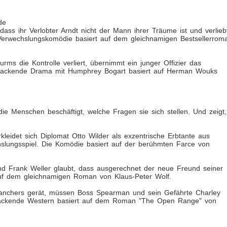
de
dass ihr Verlobter Arndt nicht der Mann ihrer Träume ist und verlieb
e Verwechslungskomödie basiert auf dem gleichnamigen Bestsellerrom
rms die Kontrolle verliert, übernimmt ein junger Offizier das
packende Drama mit Humphrey Bogart basiert auf Herman Wouks
s die Menschen beschäftigt, welche Fragen sie sich stellen. Und zeigt,
eidet sich Diplomat Otto Wilder als exzentrische Erbtante aus
chslungsspiel. Die Komödie basiert auf der berühmten Farce von
hrend Frank Weller glaubt, dass ausgerechnet der neue Freund seiner
 auf dem gleichnamigen Roman von Klaus-Peter Wolf.
 Ranchers gerät, müssen Boss Spearman und sein Gefährte Charley
r packende Western basiert auf dem Roman "The Open Range" von