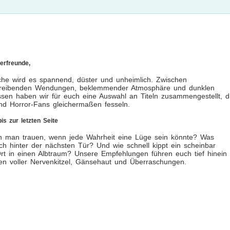
erfreunde,
he wird es spannend, düster und unheimlich. Zwischen
freibenden Wendungen, beklemmender Atmosphäre und dunklen
sen haben wir für euch eine Auswahl an Titeln zusammengestellt, d
 und Horror-Fans gleichermaßen fesseln.
s zur letzten Seite
man trauen, wenn jede Wahrheit eine Lüge sein könnte? Was
ich hinter der nächsten Tür? Und wie schnell kippt ein scheinbar
Ort in einen Albtraum? Unsere Empfehlungen führen euch tief hinein 
en voller Nervenkitzel, Gänsehaut und Überraschungen.