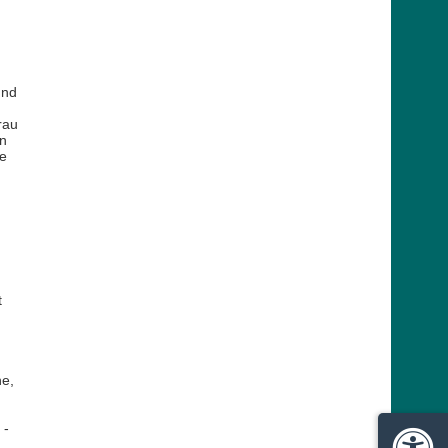
und
rau
nn
ne
t
he,
 -