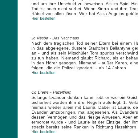
und um ihre Unschuld zu beweisen. Als im Spiel Hi
Tod ist noch nicht vorbei. Wenn Sierra und ihre Te
Rätsel von allen lösen: Wer hat Alicia Angelos getöt
Hier bestellen
Jo Nesbø - Das Nachthaus
Nach dem tragischen Tod seiner Eltern bei einem H
in das abgelegene, düstere Städtchen Ballantyne g
an - und als sein Mitschüler Tom spurlos verschwind
zu tun haben. Niemand glaubt Richard, als er behau
in den Hörer gesogen. Niemand - außer Karen, eine 
folgen, die die Polizei ignoriert. - ab 14 Jahren
Hier bestellen
Cg Drews - Hazelthorn
Solange Evander denken kann, lebt er wie ein Geis
Sicherheit wurden ihm drei Regeln auferlegt: 1. Verl
niemals wieder allein mit Laurie. Dabei ist Laurie,
Evander umzubringen, mal abgesehen. Als Evanders m
dessen Vermögen und das riesige Anwesen. Aber etwas
ermordet wurde - und Laurie ist der Einzige, der ih
streckt bereits seine Ranken in Richtung Hazelthor
Hier bestellen