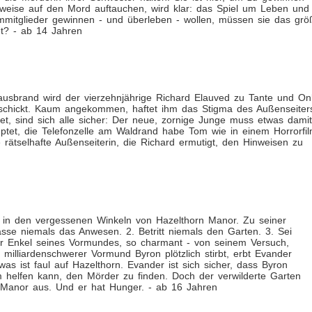
nweise auf den Mord auftauchen, wird klar: das Spiel um Leben und
ammitglieder gewinnen - und überleben - wollen, müssen sie das grö
et? - ab 14 Jahren
ausbrand wird der vierzehnjährige Richard Elauved zu Tante und On
eschickt. Kaum angekommen, haftet ihm das Stigma des Außenseiter
et, sind sich alle sicher: Der neue, zornige Junge muss etwas damit
ptet, die Telefonzelle am Waldrand habe Tom wie in einem Horrorfi
rätselhafte Außenseiterin, die Richard ermutigt, den Hinweisen zu
t in den vergessenen Winkeln von Hazelthorn Manor. Zu seiner
asse niemals das Anwesen. 2. Betritt niemals den Garten. 3. Sei
 der Enkel seines Vormundes, so charmant - von seinem Versuch,
illiardenschwerer Vormund Byron plötzlich stirbt, erbt Evander
 ist faul auf Hazelthorn. Evander ist sich sicher, dass Byron
m helfen kann, den Mörder zu finden. Doch der verwilderte Garten
n Manor aus. Und er hat Hunger. - ab 16 Jahren