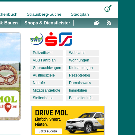
chenbuch
Strausberg-Suche
Stadtplan
& Bauen
Shops & Dienstleister
Polizeiticker
Webcams
VBB Fahrplan
Wohnungen
Gebrauchtwagen
Kleinanzeigen
Ausflugsziele
Rezepteblog
Notrufe
Damals war's
Mittagsangebote
Immobilien
Stellenbörse
Baustelleninfo