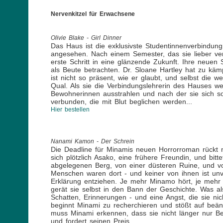
Nervenkitzel für Erwachsene
Olivie Blake - Girl Dinner
Das Haus ist die exklusivste Studentinnenverbindung
angesehen. Nach einem Semester, das sie lieber ver
erste Schritt in eine glänzende Zukunft. Ihre neuen
als Beute betrachten. Dr. Sloane Hartley hat zu käm
ist nicht so präsent, wie er glaubt, und selbst die 
Qual. Als sie die Verbindungslehrerin des Hauses werd
Bewohnerinnen ausstrahlen und nach der sie sich so
verbunden, die mit Blut beglichen werden...
Hier bestellen
Nanami Kamon - Der Schrein
Die Deadline für Minamis neuen Horrorroman rückt nä
sich plötzlich Asako, eine frühere Freundin, und bit
abgelegenen Berg, von einer düsteren Ruine, und vo
Menschen waren dort - und keiner von ihnen ist unv
Erklärung entziehen. Je mehr Minamo hört, je mehr s
gerät sie selbst in den Bann der Geschichte. Was al
Schatten, Erinnerungen - und eine Angst, die sie n
beginnt Minami zu recherchieren und stößt auf beäng
muss Minami erkennen, dass sie nicht länger nur Beo
und fordert seinen Preis.