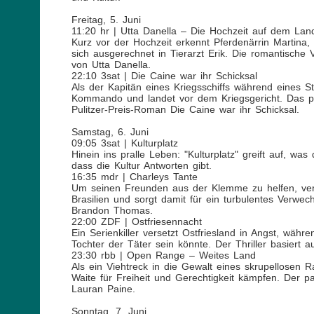
Freitag, 5. Juni
11:20 hr | Utta Danella – Die Hochzeit auf dem Lan
Kurz vor der Hochzeit erkennt Pferdenärrin Martina, 
sich ausgerechnet in Tierarzt Erik. Die romantisch
von Utta Danella.
22:10 3sat | Die Caine war ihr Schicksal
Als der Kapitän eines Kriegsschiffs während eines Stu
Kommando und landet vor dem Kriegsgericht. Das 
Pulitzer-Preis-Roman Die Caine war ihr Schicksal.
Samstag, 6. Juni
09:05 3sat | Kulturplatz
Hinein ins pralle Leben: "Kulturplatz" greift auf, wa
dass die Kultur Antworten gibt.
16:35 mdr | Charleys Tante
Um seinen Freunden aus der Klemme zu helfen, verkl
Brasilien und sorgt damit für ein turbulentes Verwe
Brandon Thomas.
22:00 ZDF | Ostfriesennacht
Ein Serienkiller versetzt Ostfriesland in Angst, wä
Tochter der Täter sein könnte. Der Thriller basiert
23:30 rbb | Open Range – Weites Land
Als ein Viehtreck in die Gewalt eines skrupellosen
Waite für Freiheit und Gerechtigkeit kämpfen. De
Lauran Paine.
Sonntag, 7. Juni