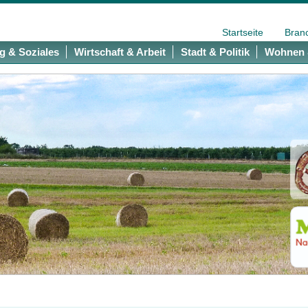
Startseite
Bran
g & Soziales
Wirtschaft & Arbeit
Stadt & Politik
Wohnen 