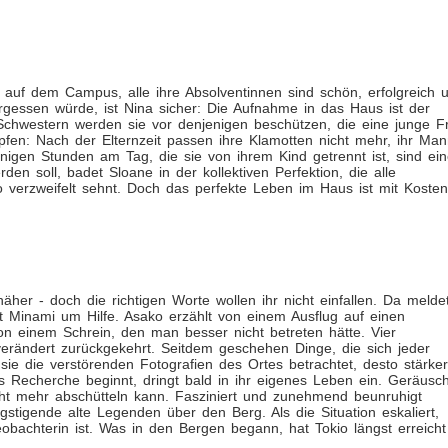
 auf dem Campus, alle ihre Absolventinnen sind schön, erfolgreich 
gessen würde, ist Nina sicher: Die Aufnahme in das Haus ist der
 Schwestern werden sie vor denjenigen beschützen, die eine junge F
pfen: Nach der Elternzeit passen ihre Klamotten nicht mehr, ihr Ma
wenigen Stunden am Tag, die sie von ihrem Kind getrennt ist, sind ei
en soll, badet Sloane in der kollektiven Perfektion, die alle
 verzweifelt sehnt. Doch das perfekte Leben im Haus ist mit Kosten
her - doch die richtigen Worte wollen ihr nicht einfallen. Da melde
tet Minami um Hilfe. Asako erzählt von einem Ausflug auf einen
n einem Schrein, den man besser nicht betreten hätte. Vier
erändert zurückgekehrt. Seitdem geschehen Dinge, die sich jeder
ie die verstörenden Fotografien des Ortes betrachtet, desto stärker
s Recherche beginnt, dringt bald in ihr eigenes Leben ein. Geräusc
icht mehr abschütteln kann. Fasziniert und zunehmend beunruhigt
stigende alte Legenden über den Berg. Als die Situation eskaliert,
bachterin ist. Was in den Bergen begann, hat Tokio längst erreicht