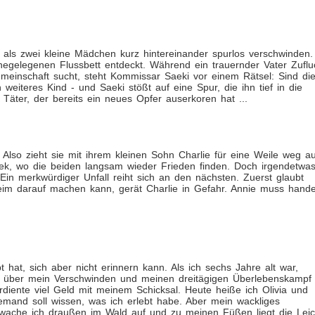
 als zwei kleine Mädchen kurz hintereinander spurlos verschwinden.
hegelegenen Flussbett entdeckt. Während ein trauernder Vater Zuflu
meinschaft sucht, steht Kommissar Saeki vor einem Rätsel: Sind di
eiteres Kind - und Saeki stößt auf eine Spur, die ihn tief in die
Täter, der bereits ein neues Opfer auserkoren hat ...
 Also zieht sie mit ihrem kleinen Sohn Charlie für eine Weile weg a
ek, wo die beiden langsam wieder Frieden finden. Doch irgendetwa
 Ein merkwürdiger Unfall reiht sich an den nächsten. Zuerst glaubt
eim darauf machen kann, gerät Charlie in Gefahr. Annie muss hande
 hat, sich aber nicht erinnern kann. Als ich sechs Jahre alt war,
n über mein Verschwinden und meinen dreitägigen Überlebenskampf 
diente viel Geld mit meinem Schicksal. Heute heiße ich Olivia und
mand soll wissen, was ich erlebt habe. Aber mein wackliges
 wache ich draußen im Wald auf und zu meinen Füßen liegt die Lei