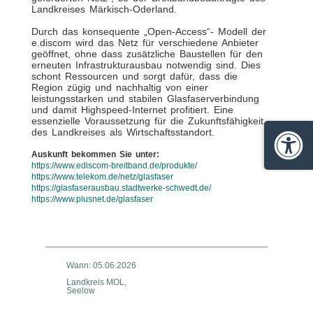
Landkreises Märkisch-Oderland.
Durch das konsequente „Open-Access“- Modell der
e.discom wird das Netz für verschiedene Anbieter
geöffnet, ohne dass zusätzliche Baustellen für den
erneuten Infrastrukturausbau notwendig sind. Dies
schont Ressourcen und sorgt dafür, dass die
Region zügig und nachhaltig von einer
leistungsstarken und stabilen Glasfaserverbindung
und damit Highspeed-Internet profitiert. Eine
essenzielle Voraussetzung für die Zukunftsfähigkeit
des Landkreises als Wirtschaftsstandort.
Barrie
Auskunft bekommen Sie unter:
https://www.ediscom-breitband.de/produkte/
https://www.telekom.de/netz/glasfaser
https://glasfaserausbau.stadtwerke-schwedt.de/
https://www.plusnet.de/glasfaser
Wann: 05.06.2026
Landkreis MOL,
Seelow