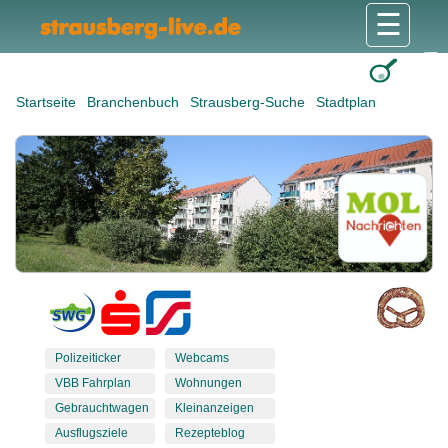
☰
Gesundheit & Pflege
Shops & Dienstleister
Freizeit & Tourismus
Bildung & Soziales
Wohnen & Bauen
Wirtschaft & Arbeit
Stadt & Politik
Startseite
Branchenbuch
Strausberg-Suche
Stadtplan
Polizeiticker
Webcams
VBB Fahrplan
Wohnungen
Gebrauchtwagen
Kleinanzeigen
Ausflugsziele
Rezepteblog