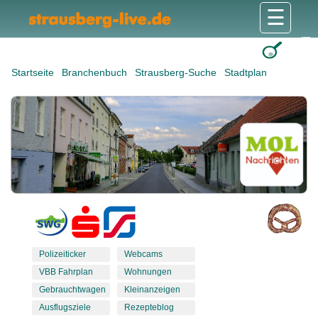
☰
Gesundheit & Pflege
Shops & Dienstleister
Freizeit & Tourismus
Bildung & Soziales
Wohnen & Bauen
Wirtschaft & Arbeit
Stadt & Politik
Startseite
Branchenbuch
Strausberg-Suche
Stadtplan
Polizeiticker
Webcams
VBB Fahrplan
Wohnungen
Gebrauchtwagen
Kleinanzeigen
Ausflugsziele
Rezepteblog