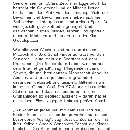
Seniorenzentrum „Clara Zetkin“ in Eggersdorf. Es
herrscht ein Gewimmel und es klingen lustige
Lieder über den Platz vor dem Eingang. Viele der
Bewohner und Bewohnerinnen haben sich hier in
Stuhlkreisen niedergelassen und treiben Sport. Da
wird gezielt, gewickelt oder geangelt. Und
dazwischen hüpfen, singen, tanzen und sporteln
muntere Mädchen und Jungen aus der Kita
Giebelspatzen.
Wie alle zwei Wochen sind auch an diesem
Mittwoch die Bald-Schul-Kinder zu Gast bei den
Senioren. Heute steht ein Sportfest auf dem
Programm. „Die Spiele dafür haben wir uns aus
dem Internet geholt“, sagt Pflegeleiterin Jana
Sievert, die mit ihrer ganzen Mannschaft dabei ist.
Aber es wird auch gemeinsam gewandert,
gesungen, gebastelt und gespielt. Mittendrin wie
immer ist Günter Wolf. Der 97-Jährige lässt keine
Station aus und dass es rundherum in den
Grünanlagen so gepflegt aussieht – daran hat er
mit seinem Einsatz gegen Unkraut großen Anteil.
„Wir kommen jedes Mal mit dem Bus und die
Kinder freuen sich schon lange vorher auf diesen
besonderen Ausflug“, sagt Jessica Zocher, die mit
ihrer Kollegin Angela Goncalves-Schaaf die Kinder
begleitet. Das Sportfest begann an diesem Tag mit