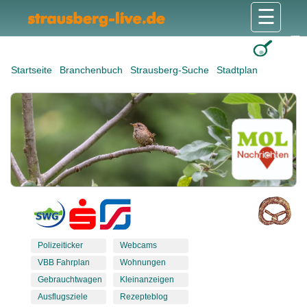
☰
Gesundheit & Pflege
Shops & Dienstleister
Freizeit & Tourismus
Bildung & Soziales
Wohnen & Bauen
Wirtschaft & Arbeit
Stadt & Politik
Startseite
Branchenbuch
Strausberg-Suche
Stadtplan
Polizeiticker
Webcams
VBB Fahrplan
Wohnungen
Gebrauchtwagen
Kleinanzeigen
Ausflugsziele
Rezepteblog