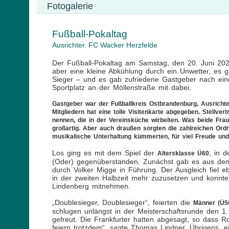
Fotogalerie
Fußball-Pokaltag
Ausrichter. FC Wacker Herzfelde
Der Fußball-Pokaltag am Samstag, den 20. Juni 2026
aber eine kleine Abkühlung durch ein Unwetter, es g
Sieger – und es gab zufriedene Gastgeber nach ei
Sportplatz an der Möllenstraße mit dabei.
Gastgeber war der Fußballkreis Ostbrandenburg, Ausrichte
Mitgliedern hat eine tolle Visitenkarte abgegeben. Stellve
nennen, die in der Vereinsküche wirbelten. Was beide Fr
großartig. Aber auch draußen sorgten die zahlreichen Ordn
musikalische Unterhaltung kümmerten, für viel Freude und
Los ging es mit dem Spiel der
, in 
Altersklasse Ü60
(Oder) gegenüberstanden. Zunächst gab es aus dem 
durch Volker Migge in Führung. Der Ausgleich fiel 
in der zweiten Halbzeit mehr zuzusetzen und konnt
Lindenberg mitnehmen.
„Doublesieger, Doublesieger“, feierten die
Männer (Ü5
schlugen unlängst in der Meisterschaftsrunde den 1.
gefreut. Die Frankfurter hatten abgesagt, so dass 
feiern trotzdem“, sagte Thomas Lindner. Übrigens, e