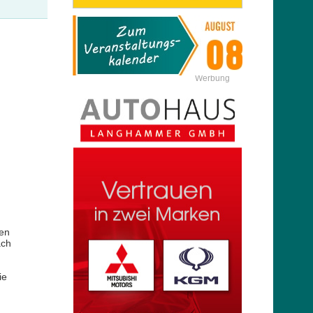
Werbung
ten
ach
ie