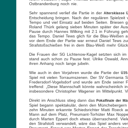
Ostbrandenburg noch nie.
Sehr spannend verlief die Partie in der
Altersklasse 
Entscheidung bringen. Nach der regulären Spielzeit
Tempo und viel Einsatz auf beiden Seiten. Briesen 
Roland Thürk gelang sieben Minuten später der Ausg
Pause durch Hannes Wilking mit 2:1 in Führung geh
das Tempo. Daniel Tews glich für die Blau-Weißen a
vor dem Ende der Partie war erneut Daniel Tews zur 
Strafstoßschießen frei in dem Blau-Weiß mehr Glück
Die Frauen der SG Lichtenow-Kagel setzten sich im
stand auch schon zu Pause fest. Ulrike Oswald, Ann
ihren Anhang noch lange jubeln.
Wie auch in den Vorjahren wurde die Partie der
Ü35
Spiel mit vielen Torraumszenen. Der SV Germania 
Fredersdorf-Vogelsdorf und wurde am Ende seiner F
treffend: „Diese Mannschaft könnte wahrscheinlich i
insbesondere Christopher Wagener im Mittelpunkt. Vi
Direkt im Anschluss stieg dann das
Pokalfinale der M
Spiel begann spektakulär, denn den Münchebergern
zehn Minuten erkannte Schiedsrichter Matti Roeck a
Mann auf dem Platz, Pneumant-Torhüter Max Noppe, 
durch Marten Eppert doch etwas überraschend. Viele
den Strafstoß verwandelt, wäre das Spiel anders ver