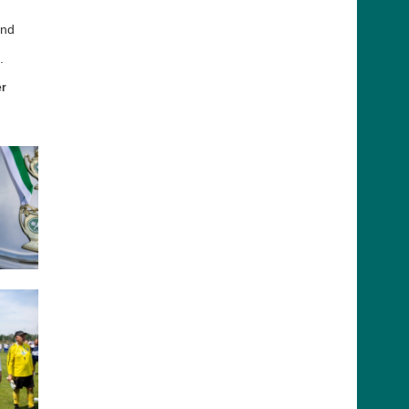
und
.
er