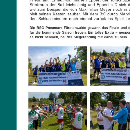
Pneumant. Erneut war Marten Eppert der Torschütze
Strafraum der Ball leichtsinnig und Eppert ließ sic
wie zum Beispiel die von Maximilian Meyer noch in
hielt seinen Kasten sauber. Mit dem 3:0 durch Marv
den Schlussminuten noch einmal zurück ins Spiel fan
Die BSG Pneumant Fürstenwalde gewann das Finale und da
für die kommende Saison freuen. Ein tolles Extra – gesp
es nicht nehmen, bei der Siegerehrung mit dabei zu sein.