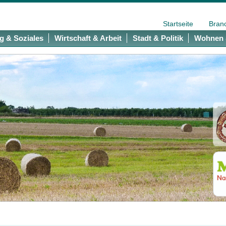
Startseite
Bran
g & Soziales
Wirtschaft & Arbeit
Stadt & Politik
Wohnen 