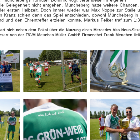
. Münchebergs Torhüter Dominik Vogt vertendelte im eigenen
h die Gelegenheit nicht entgehen. Müncheberg hatte weitere Chancen,
 der ersten Halbzeit. Doch immer wieder war Max Noppe zur Stelle 
in Kranz schien dann das Spiel entschieden, obwohl Müncheberg in
d und den Ehrentreffer erzielen konnte. Markus Felker traf zum 1:3
rf sich neben dem Pokal über die Nutzung eines Mercedes Vito Neun-Sitz
onsert von der F/G/M Mettchen Müller GmbH! Firmenchef Frank Mettchen ließ