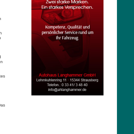
m
h
n
d
en
tes
Das