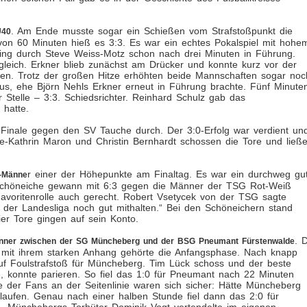
. Am Ende musste sogar ein Schießen vom Strafstoßpunkt die
Ü40
 von 60 Minuten hieß es 3:3. Es war ein echtes Pokalspiel mit hohe
ging durch Steve Weiss-Motz schon nach drei Minuten in Führung.
leich. Erkner blieb zunächst am Drücker und konnte kurz vor der
en. Trotz der großen Hitze erhöhten beide Mannschaften sogar noc
us, ehe Björn Nehls Erkner erneut in Führung brachte. Fünf Minute
Stelle – 3:3. Schiedsrichter. Reinhard Schulz gab das
 hatte.
 Finale gegen den SV Tauche durch. Der 3:0-Erfolg war verdient un
e-Kathrin Maron und Christin Bernhardt schossen die Tore und ließ
r einer der Höhepunkte am Finaltag. Es war ein durchweg gu
-Männe
Schöneiche gewann mit 6:3 gegen die Männer der TSG Rot-Weiß
avoritenrolle auch gerecht. Robert Vsetycek von der TSG sagte
n der Landesliga noch gut mithalten.“ Bei den Schöneichern stand
er Tore gingen auf sein Konto.
. 
änner zwischen der SG Müncheberg und der BSG Pneumant Fürstenwalde
 mit ihrem starken Anhang gehörte die Anfangsphase. Nach knapp
uf Foulstrafstoß für Müncheberg. Tim Lück schoss und der beste
konnte parieren. So fiel das 1:0 für Pneumant nach 22 Minuten
 der Fans an der Seitenlinie waren sich sicher: Hätte Müncheberg
laufen. Genau nach einer halben Stunde fiel dann das 2:0 für