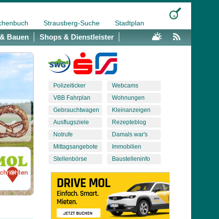
chenbuch
Strausberg-Suche
Stadtplan
& Bauen
Shops & Dienstleister
Polizeiticker
Webcams
VBB Fahrplan
Wohnungen
Gebrauchtwagen
Kleinanzeigen
Ausflugsziele
Rezepteblog
Notrufe
Damals war's
Mittagsangebote
Immobilien
Stellenbörse
Baustelleninfo