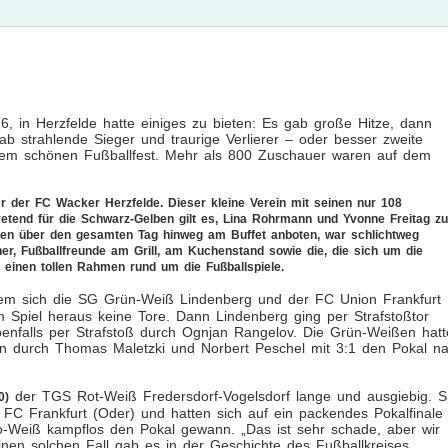
, in Herzfelde hatte einiges zu bieten: Es gab große Hitze, dann
ab strahlende Sieger und traurige Verlierer – oder besser zweite
nem schönen Fußballfest. Mehr als 800 Zuschauer waren auf dem
r der FC Wacker Herzfelde. Dieser kleine Verein mit seinen nur 108
rtretend für die Schwarz-Gelben gilt es, Lina Rohrmann und Yvonne Freitag zu
auen über den gesamten Tag hinweg am Buffet anboten, war schlichtweg
er, Fußballfreunde am Grill, am Kuchenstand sowie die, die sich um die
 einen tollen Rahmen rund um die Fußballspiele.
dem sich die SG Grün-Weiß Lindenberg und der FC Union Frankfurt
Spiel heraus keine Tore. Dann Lindenberg ging per Strafstoßtor
ebenfalls per Strafstoß durch Ognjan Rangelov. Die Grün-Weißen hat
en durch Thomas Maletzki und Norbert Peschel mit 3:1 den Pokal n
der TGS Rot-Weiß Fredersdorf-Vogelsdorf lange und ausgiebig. S
0)
 FC Frankfurt (Oder) und hatten sich auf ein packendes Pokalfinale
Ro-Weiß kampflos den Pokal gewann. „Das ist sehr schade, aber wir
inen solchen Fall gab es in der Geschichte des Fußballkreises