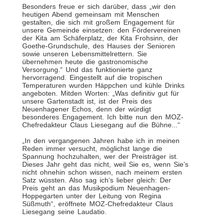
Besonders freue er sich darüber, dass „wir den
heutigen Abend gemeinsam mit Menschen
gestalten, die sich mit großem Engagement für
unsere Gemeinde einsetzen: den Fördervereinen
der Kita am Schäferplatz, der Kita Frohsinn, der
Goethe-Grundschule, des Hauses der Senioren
sowie unseren Lebensmittelrettern. Sie
übernehmen heute die gastronomische
Versorgung.“ Und das funktionierte ganz
hervorragend. Eingestellt auf die tropischen
Temperaturen wurden Häppchen und kühle Drinks
angeboten. Mitden Worten: „Was definitiv gut für
unsere Gartenstadt ist, ist der Preis des
Neuenhagener Echos, denn der würdigt
besonderes Engagement. Ich bitte nun den MOZ-
Chefredakteur Claus Liesegang auf die Bühne...“
„In den vergangenen Jahren habe ich in meinen
Reden immer versucht, möglichst lange die
Spannung hochzuhalten, wer der Preisträger ist.
Dieses Jahr geht das nicht, weil Sie es, wenn Sie’s
nicht ohnehin schon wissen, nach meinem ersten
Satz wüssten. Also sag ich‘s lieber gleich: Der
Preis geht an das Musikpodium Neuenhagen-
Hoppegarten unter der Leitung von Regina
Süßmuth“, eröffnete MOZ-Chefredakteur Claus
Liesegang seine Laudatio.