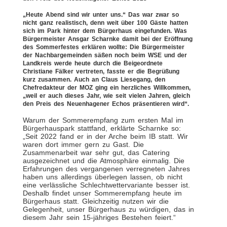
„Heute Abend sind wir unter uns.“ Das war zwar so
nicht ganz realistisch, denn weit über 100 Gäste hatten
sich im Park hinter dem Bürgerhaus eingefunden. Was
Bürgermeister Ansgar Scharnke damit bei der Eröffnung
des Sommerfestes erklären wollte: Die Bürgermeister
der Nachbargemeinden säßen noch beim WSE und der
Landkreis werde heute durch die Beigeordnete
Christiane Fälker vertreten, fasste er die Begrüßung
kurz zusammen. Auch an Claus Liesegang, den
Chefredakteur der MOZ ging ein herzliches Willkommen,
„weil er auch dieses Jahr, wie seit vielen Jahren, gleich
den Preis des Neuenhagener Echos präsentieren wird“.
Warum der Sommerempfang zum ersten Mal im
Bürgerhauspark stattfand, erklärte Scharnke so:
„Seit 2022 fand er in der Arche beim IB statt. Wir
waren dort immer gern zu Gast. Die
Zusammenarbeit war sehr gut, das Catering
ausgezeichnet und die Atmosphäre einmalig. Die
Erfahrungen des vergangenen verregneten Jahres
haben uns allerdings überlegen lassen, ob nicht
eine verlässliche Schlechtwettervariante besser ist.
Deshalb findet unser Sommerempfang heute im
Bürgerhaus statt. Gleichzeitig nutzen wir die
Gelegenheit, unser Bürgerhaus zu würdigen, das in
diesem Jahr sein 15-jähriges Bestehen feiert.“