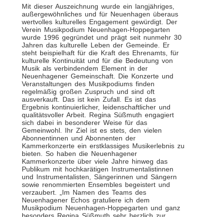
Mit dieser Auszeichnung wurde ein langjähriges,
außergewöhnliches und für Neuenhagen überaus
wertvolles kulturelles Engagement gewürdigt. Der
Verein Musikpodium Neuenhagen-Hoppegarten
wurde 1996 gegründet und prägt seit nunmehr 30
Jahren das kulturelle Leben der Gemeinde. Er
steht beispielhaft für die Kraft des Ehrenamts, für
kulturelle Kontinuität und für die Bedeutung von
Musik als verbindendem Element in der
Neuenhagener Gemeinschaft. Die Konzerte und
Veranstaltungen des Musikpodiums finden
regelmäßig großen Zuspruch und sind oft
ausverkauft. Das ist kein Zufall. Es ist das
Ergebnis kontinuierlicher, leidenschaftlicher und
qualitätsvoller Arbeit. Regina Süßmuth engagiert
sich dabei in besonderer Weise für das
Gemeinwohl. Ihr Ziel ist es stets, den vielen
Abonnentinnen und Abonnenten der
Kammerkonzerte ein erstklassiges Musikerlebnis zu
bieten. So haben die Neuenhagener
Kammerkonzerte über viele Jahre hinweg das
Publikum mit hochkarätigen Instrumentalistinnen
und Instrumentalisten, Sängerinnen und Sängern
sowie renommierten Ensembles begeistert und
verzaubert. „Im Namen des Teams des
Neuenhagener Echos gratuliere ich dem
Musikpodium Neuenhagen-Hoppegarten und ganz
besonders Regina Süßmuth sehr herzlich zur