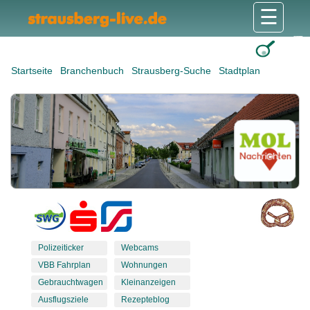
☰
Gesundheit & Pflege
Shops & Dienstleister
Freizeit & Tourismus
Bildung & Soziales
Wohnen & Bauen
Wirtschaft & Arbeit
Stadt & Politik
Startseite
Branchenbuch
Strausberg-Suche
Stadtplan
Polizeiticker
Webcams
VBB Fahrplan
Wohnungen
Gebrauchtwagen
Kleinanzeigen
Ausflugsziele
Rezepteblog