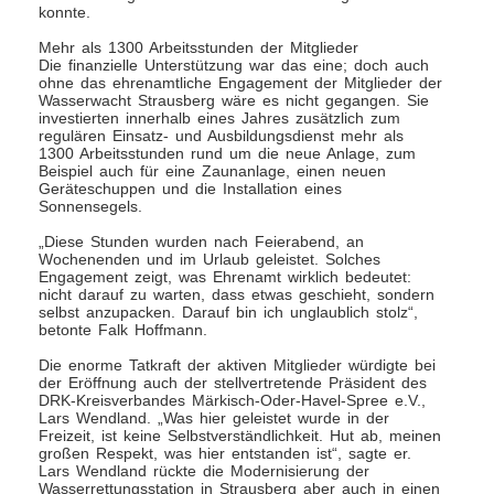
konnte.
Mehr als 1300 Arbeitsstunden der Mitglieder
Die finanzielle Unterstützung war das eine; doch auch
ohne das ehrenamtliche Engagement der Mitglieder der
Wasserwacht Strausberg wäre es nicht gegangen. Sie
investierten innerhalb eines Jahres zusätzlich zum
regulären Einsatz- und Ausbildungsdienst mehr als
1300 Arbeitsstunden rund um die neue Anlage, zum
Beispiel auch für eine Zaunanlage, einen neuen
Geräteschuppen und die Installation eines
Sonnensegels.
„Diese Stunden wurden nach Feierabend, an
Wochenenden und im Urlaub geleistet. Solches
Engagement zeigt, was Ehrenamt wirklich bedeutet:
nicht darauf zu warten, dass etwas geschieht, sondern
selbst anzupacken. Darauf bin ich unglaublich stolz“,
betonte Falk Hoffmann.
Die enorme Tatkraft der aktiven Mitglieder würdigte bei
der Eröffnung auch der stellvertretende Präsident des
DRK-Kreisverbandes Märkisch-Oder-Havel-Spree e.V.,
Lars Wendland. „Was hier geleistet wurde in der
Freizeit, ist keine Selbstverständlichkeit. Hut ab, meinen
großen Respekt, was hier entstanden ist“, sagte er.
Lars Wendland rückte die Modernisierung der
Wasserrettungsstation in Strausberg aber auch in einen