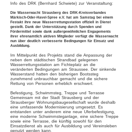
Info des DRK (Bernhard Schwiete) zur Veranstaltung:
Die Wasserwacht Strausberg des DRK-Kreisverbandes
Märkisch-Oder-Havel-Spree e.V. hat am Samstag bei einem
Festakt ihre neue Wasserrettungsstation offiziell in Dienst
gestellt. Dank der Unterstützung durch Spenden und
Fördermittel sowie dank außergewöhnlichen Engagements
ihrer ehrenamtlich aktiven Mitglieder verfügt die Wasserwacht
nun über deutlich verbesserte Bedingungen für Einsatz und
Ausbildung.
Im Mittelpunkt des Projekts stand die Anpassung der
neben dem städtischen Strandbad gelegenen
Wasserrettungsstation am Fichteplatz an die
veränderten Bedingungen am Straussee. Der sinkende
Wasserstand hatten den bisherigen Bootssteg
zunehmend unbrauchbar gemacht und die sichere
Rettung von Personen erheblich erschwert.
Befestigung, Schwimmsteg, Treppe und Terrasse
Gemeinsam mit der Stadt Strausberg und der
Strausberger Wohnungsbaugesellschaft wurde deshalb
eine umfassende Modernisierung umgesetzt. Es
entstanden unter anderem eine neue Uferbefestigung,
eine moderne Schwimmsteganlage, eine sichere Treppe
sowie eine Terrasse, die künftig sowohl für den
Einsatzdienst als auch für Ausbildung und Vereinsleben
genutzt werden kann.