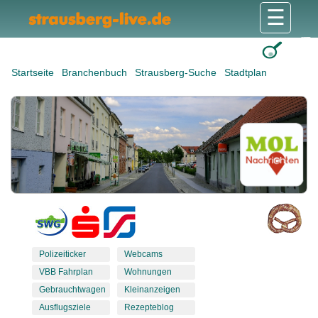
☰
Gesundheit & Pflege
Shops & Dienstleister
Freizeit & Tourismus
Bildung & Soziales
Wohnen & Bauen
Wirtschaft & Arbeit
Stadt & Politik
Startseite
Branchenbuch
Strausberg-Suche
Stadtplan
Polizeiticker
Webcams
VBB Fahrplan
Wohnungen
Gebrauchtwagen
Kleinanzeigen
Ausflugsziele
Rezepteblog