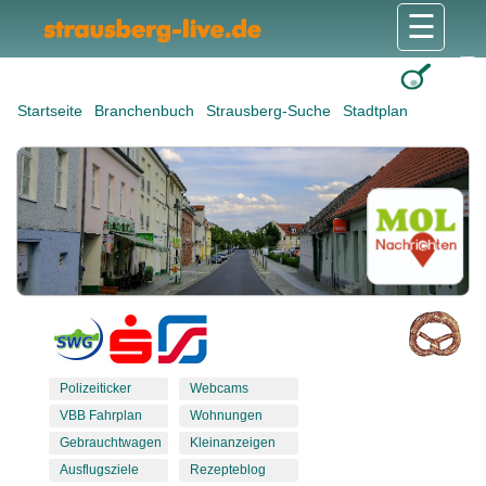
☰
Gesundheit & Pflege
Shops & Dienstleister
Freizeit & Tourismus
Bildung & Soziales
Wohnen & Bauen
Wirtschaft & Arbeit
Stadt & Politik
Startseite
Branchenbuch
Strausberg-Suche
Stadtplan
Polizeiticker
Webcams
VBB Fahrplan
Wohnungen
Gebrauchtwagen
Kleinanzeigen
Ausflugsziele
Rezepteblog