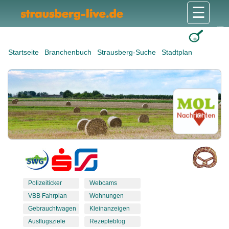
☰
Gesundheit & Pflege
Shops & Dienstleister
Freizeit & Tourismus
Bildung & Soziales
Wohnen & Bauen
Wirtschaft & Arbeit
Stadt & Politik
Startseite
Branchenbuch
Strausberg-Suche
Stadtplan
Polizeiticker
Webcams
VBB Fahrplan
Wohnungen
Gebrauchtwagen
Kleinanzeigen
Ausflugsziele
Rezepteblog