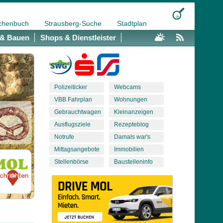
chenbuch
Strausberg-Suche
Stadtplan
& Bauen
Shops & Dienstleister
Polizeiticker
Webcams
VBB Fahrplan
Wohnungen
Gebrauchtwagen
Kleinanzeigen
Ausflugsziele
Rezepteblog
Notrufe
Damals war's
Mittagsangebote
Immobilien
Stellenbörse
Baustelleninfo