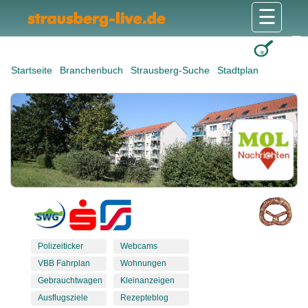
☰
Gesundheit & Pflege
Shops & Dienstleister
Freizeit & Tourismus
Bildung & Soziales
Wohnen & Bauen
Wirtschaft & Arbeit
Stadt & Politik
Startseite
Branchenbuch
Strausberg-Suche
Stadtplan
Polizeiticker
Webcams
VBB Fahrplan
Wohnungen
Gebrauchtwagen
Kleinanzeigen
Ausflugsziele
Rezepteblog