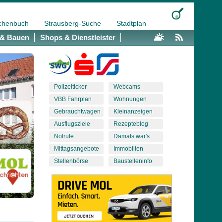
chenbuch
Strausberg-Suche
Stadtplan
& Bauen
Shops & Dienstleister
Polizeiticker
Webcams
VBB Fahrplan
Wohnungen
Gebrauchtwagen
Kleinanzeigen
Ausflugsziele
Rezepteblog
Notrufe
Damals war's
Mittagsangebote
Immobilien
Stellenbörse
Baustelleninfo