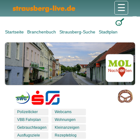
☰
Gesundheit & Pflege
Shops & Dienstleister
Freizeit & Tourismus
Bildung & Soziales
Wohnen & Bauen
Wirtschaft & Arbeit
Stadt & Politik
Startseite
Branchenbuch
Strausberg-Suche
Stadtplan
Polizeiticker
Webcams
VBB Fahrplan
Wohnungen
Gebrauchtwagen
Kleinanzeigen
Ausflugsziele
Rezepteblog