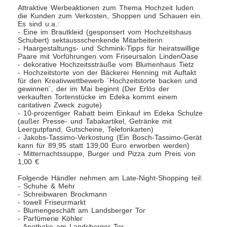
Attraktive Werbeaktionen zum Thema Hochzeit luden
die Kunden zum Verkosten, Shoppen und Schauen ein.
Es sind u.a.:
- Eine im Brautkleid (gesponsert vom Hochzeitshaus
Schubert) sektaussschenkende Mitarbeiterin
- Haargestaltungs- und Schmink-Tipps für heiratswillige
Paare mit Vorführungen vom Friseursalon LindenOase
- dekorative Hochzeitssträuße vom Blumenhaus Tietz
- Hochzeitstorte von der Bäckerei Henning mit Auftakt
für den Kreativwettbewerb `Hochzeitstorte backen und
gewinnen`, der im Mai beginnt (Der Erlös der
verkauften Tortenstücke im Edeka kommt einem
caritativen Zweck zugute)
- 10-prozentiger Rabatt beim Einkauf im Edeka Schulze
(außer Presse- und Tabakartikel, Getränke mit
Leergutpfand, Gutscheine, Telefonkarten)
- Jakobs-Tassimo-Verkostung (Ein Bosch-Tassimo-Gerät
kann für 89,95 statt 139,00 Euro erworben werden)
- Mitternachtssuppe, Burger und Pizza zum Preis von
1,00 €
Folgende Händler nehmen am Late-Night-Shopping teil:
- Schuhe & Mehr
- Schreibwaren Brockmann
- towell Friseurmarkt
- Blumengeschäft am Landsberger Tor
- Parfümerie Köhler
- Apotheke am Landsberger Tor