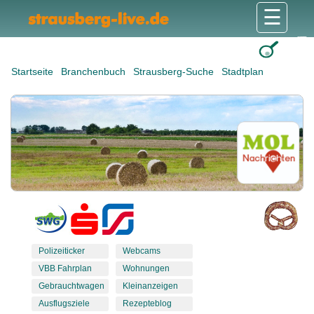
☰
Gesundheit & Pflege
Shops & Dienstleister
Freizeit & Tourismus
Bildung & Soziales
Wohnen & Bauen
Wirtschaft & Arbeit
Stadt & Politik
Startseite
Branchenbuch
Strausberg-Suche
Stadtplan
Polizeiticker
Webcams
VBB Fahrplan
Wohnungen
Gebrauchtwagen
Kleinanzeigen
Ausflugsziele
Rezepteblog