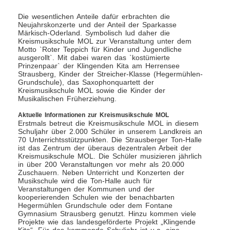
Die wesentlichen Anteile dafür erbrachten die
Neujahrskonzerte und der Anteil der Sparkasse
Märkisch-Oderland. Symbolisch lud daher die
Kreismusikschule MOL zur Veranstaltung unter dem
Motto `Roter Teppich für Kinder und Jugendliche
ausgerollt`. Mit dabei waren das `kostümierte
Prinzenpaar` der Klingenden Kita am Herrensee
Strausberg, Kinder der Streicher-Klasse (Hegermühlen-
Grundschule), das Saxophonquartett der
Kreismusikschule MOL sowie die Kinder der
Musikalischen Früherziehung.
Aktuelle Informationen zur Kreismusikschule MOL
Erstmals betreut die Kreismusikschule MOL in diesem
Schuljahr über 2.000 Schüler in unserem Landkreis an
70 Unterrichtsstützpunkten. Die Strausberger Ton-Halle
ist das Zentrum der überaus dezentralen Arbeit der
Kreismusikschule MOL. Die Schüler musizieren jährlich
in über 200 Veranstaltungen vor mehr als 20.000
Zuschauern. Neben Unterricht und Konzerten der
Musikschule wird die Ton-Halle auch für
Veranstaltungen der Kommunen und der
kooperierenden Schulen wie der benachbarten
Hegermühlen Grundschule oder dem Fontane
Gymnasium Strausberg genutzt. Hinzu kommen viele
Projekte wie das landesgeförderte Projekt „Klingende