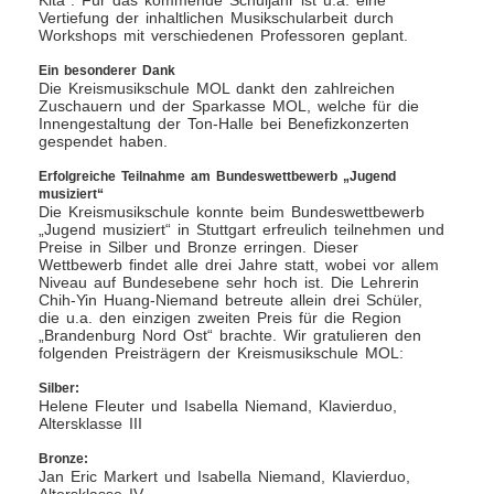
Kita“. Für das kommende Schuljahr ist u.a. eine
Vertiefung der inhaltlichen Musikschularbeit durch
Workshops mit verschiedenen Professoren geplant.
Ein besonderer Dank
Die Kreismusikschule MOL dankt den zahlreichen
Zuschauern und der Sparkasse MOL, welche für die
Innengestaltung der Ton-Halle bei Benefizkonzerten
gespendet haben.
Erfolgreiche Teilnahme am Bundeswettbewerb „Jugend
musiziert“
Die Kreismusikschule konnte beim Bundeswettbewerb
„Jugend musiziert“ in Stuttgart erfreulich teilnehmen und
Preise in Silber und Bronze erringen. Dieser
Wettbewerb findet alle drei Jahre statt, wobei vor allem
Niveau auf Bundesebene sehr hoch ist. Die Lehrerin
Chih-Yin Huang-Niemand betreute allein drei Schüler,
die u.a. den einzigen zweiten Preis für die Region
„Brandenburg Nord Ost“ brachte. Wir gratulieren den
folgenden Preisträgern der Kreismusikschule MOL:
Silber:
Helene Fleuter und Isabella Niemand, Klavierduo,
Altersklasse III
Bronze:
Jan Eric Markert und Isabella Niemand, Klavierduo,