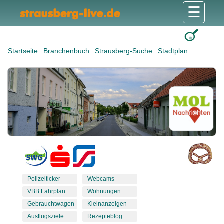
☰
Gesundheit & Pflege
Shops & Dienstleister
Freizeit & Tourismus
Bildung & Soziales
Wohnen & Bauen
Wirtschaft & Arbeit
Stadt & Politik
Startseite
Branchenbuch
Strausberg-Suche
Stadtplan
Polizeiticker
Webcams
VBB Fahrplan
Wohnungen
Gebrauchtwagen
Kleinanzeigen
Ausflugsziele
Rezepteblog