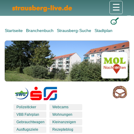
☰
Gesundheit & Pflege
Shops & Dienstleister
Freizeit & Tourismus
Bildung & Soziales
Wohnen & Bauen
Wirtschaft & Arbeit
Stadt & Politik
Startseite
Branchenbuch
Strausberg-Suche
Stadtplan
Polizeiticker
Webcams
VBB Fahrplan
Wohnungen
Gebrauchtwagen
Kleinanzeigen
Ausflugsziele
Rezepteblog