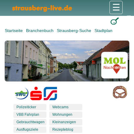
☰
Gesundheit & Pflege
Shops & Dienstleister
Freizeit & Tourismus
Bildung & Soziales
Wohnen & Bauen
Wirtschaft & Arbeit
Stadt & Politik
Startseite
Branchenbuch
Strausberg-Suche
Stadtplan
Polizeiticker
Webcams
VBB Fahrplan
Wohnungen
Gebrauchtwagen
Kleinanzeigen
Ausflugsziele
Rezepteblog