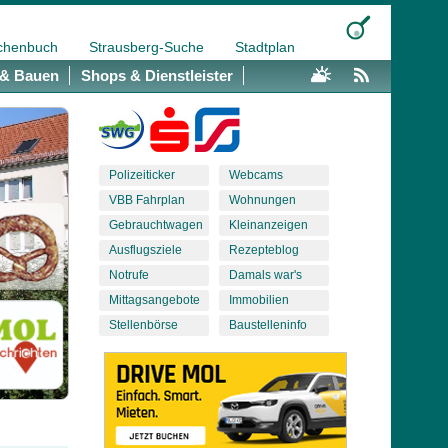
chenbuch
Strausberg-Suche
Stadtplan
& Bauen
Shops & Dienstleister
Polizeiticker
Webcams
VBB Fahrplan
Wohnungen
Gebrauchtwagen
Kleinanzeigen
Ausflugsziele
Rezepteblog
Notrufe
Damals war's
Mittagsangebote
Immobilien
Stellenbörse
Baustelleninfo