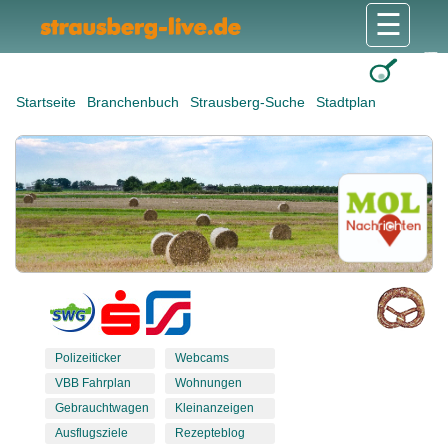
☰
Gesundheit & Pflege
Shops & Dienstleister
Freizeit & Tourismus
Bildung & Soziales
Wohnen & Bauen
Wirtschaft & Arbeit
Stadt & Politik
Startseite
Branchenbuch
Strausberg-Suche
Stadtplan
Polizeiticker
Webcams
VBB Fahrplan
Wohnungen
Gebrauchtwagen
Kleinanzeigen
Ausflugsziele
Rezepteblog