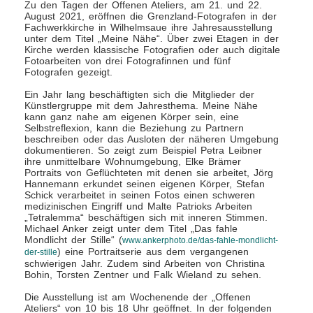
Zu den Tagen der Offenen Ateliers, am 21. und 22.
August 2021, eröffnen die Grenzland-Fotografen in der
Fachwerkkirche in Wilhelmsaue ihre Jahresausstellung
unter dem Titel „Meine Nähe“. Über zwei Etagen in der
Kirche werden klassische Fotografien oder auch digitale
Fotoarbeiten von drei Fotografinnen und fünf
Fotografen gezeigt.
Ein Jahr lang beschäftigten sich die Mitglieder der
Künstlergruppe mit dem Jahresthema. Meine Nähe
kann ganz nahe am eigenen Körper sein, eine
Selbstreflexion, kann die Beziehung zu Partnern
beschreiben oder das Ausloten der näheren Umgebung
dokumentieren. So zeigt zum Beispiel Petra Leibner
ihre unmittelbare Wohnumgebung, Elke Brämer
Portraits von Geflüchteten mit denen sie arbeitet, Jörg
Hannemann erkundet seinen eigenen Körper, Stefan
Schick verarbeitet in seinen Fotos einen schweren
medizinischen Eingriff und Malte Patrioks Arbeiten
„Tetralemma“ beschäftigen sich mit inneren Stimmen.
Michael Anker zeigt unter dem Titel „Das fahle
Mondlicht der Stille“ (
www.ankerphoto.de/das-fahle-mondlicht-
) eine Portraitserie aus dem vergangenen
der-stille
schwierigen Jahr. Zudem sind Arbeiten von Christina
Bohin, Torsten Zentner und Falk Wieland zu sehen.
Die Ausstellung ist am Wochenende der „Offenen
Ateliers“ von 10 bis 18 Uhr geöffnet. In der folgenden