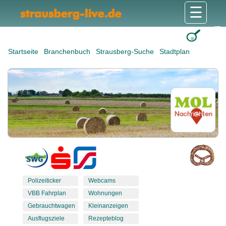
☰
Gesundheit & Pflege
Shops & Dienstleister
Freizeit & Tourismus
Bildung & Soziales
Wohnen & Bauen
Wirtschaft & Arbeit
Stadt & Politik
Startseite
Branchenbuch
Strausberg-Suche
Stadtplan
Polizeiticker
Webcams
VBB Fahrplan
Wohnungen
Gebrauchtwagen
Kleinanzeigen
Ausflugsziele
Rezepteblog