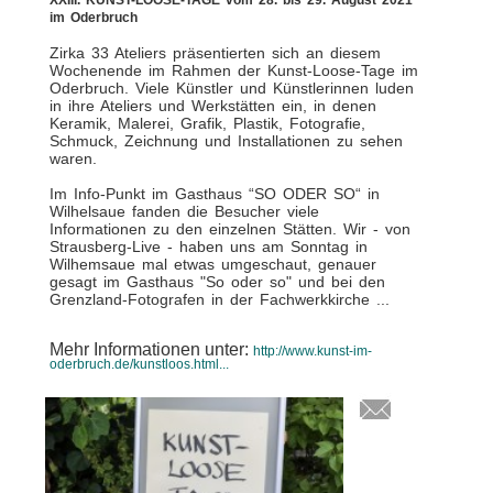
XXIII. KUNST-LOOSE-TAGE vom 28. bis 29. August 2021
im Oderbruch
Zirka 33 Ateliers präsentierten sich an diesem
Wochenende im Rahmen der Kunst-Loose-Tage im
Oderbruch. Viele Künstler und Künstlerinnen luden
in ihre Ateliers und Werkstätten ein, in denen
Keramik, Malerei, Grafik, Plastik, Fotografie,
Schmuck, Zeichnung und Installationen zu sehen
waren.
Im Info-Punkt im Gasthaus “SO ODER SO“ in
Wilhelsaue fanden die Besucher viele
Informationen zu den einzelnen Stätten. Wir - von
Strausberg-Live - haben uns am Sonntag in
Wilhemsaue mal etwas umgeschaut, genauer
gesagt im Gasthaus "So oder so" und bei den
Grenzland-Fotografen in der Fachwerkkirche ...
Mehr Informationen unter:
http://www.kunst-im-
oderbruch.de/kunstloos.html...