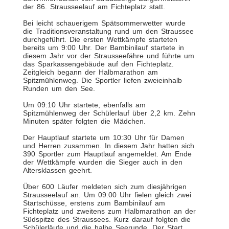
der 86. Strausseelauf am Fichteplatz statt.
Bei leicht schauerigem Spätsommerwetter wurde
die Traditionsveranstaltung rund um den Straussee
durchgeführt. Die ersten Wettkämpfe starteten
bereits um 9:00 Uhr. Der Bambinilauf startete in
diesem Jahr vor der Strausseefähre und führte um
das Sparkassengebäude auf den Fichteplatz.
Zeitgleich begann der Halbmarathon am
Spitzmühlenweg. Die Sportler liefen zweieinhalb
Runden um den See.
Um 09:10 Uhr startete, ebenfalls am
Spitzmühlenweg der Schülerlauf über 2,2 km. Zehn
Minuten später folgten die Mädchen.
Der Hauptlauf startete um 10:30 Uhr für Damen
und Herren zusammen. In diesem Jahr hatten sich
390 Sportler zum Hauptlauf angemeldet. Am Ende
der Wettkämpfe wurden die Sieger auch in den
Altersklassen geehrt.
Über 600 Läufer meldeten sich zum diesjährigen
Strausseelauf an. Um 09:00 Uhr fielen gleich zwei
Startschüsse, erstens zum Bambinilauf am
Fichteplatz und zweitens zum Halbmarathon an der
Südspitze des Straussees. Kurz darauf folgten die
Schülerläufe und die halbe Seerunde. Der Start