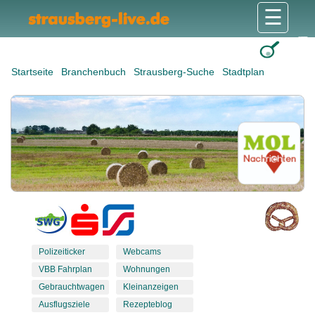
☰
Gesundheit & Pflege
Shops & Dienstleister
Freizeit & Tourismus
Bildung & Soziales
Wohnen & Bauen
Wirtschaft & Arbeit
Stadt & Politik
Startseite
Branchenbuch
Strausberg-Suche
Stadtplan
Polizeiticker
Webcams
VBB Fahrplan
Wohnungen
Gebrauchtwagen
Kleinanzeigen
Ausflugsziele
Rezepteblog