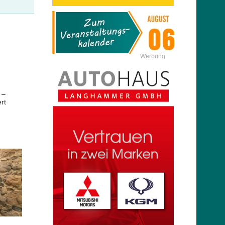
Werbung
 –
rt