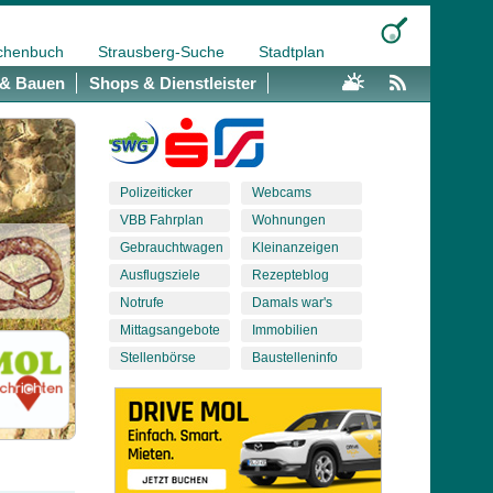
chenbuch
Strausberg-Suche
Stadtplan
& Bauen
Shops & Dienstleister
Polizeiticker
Webcams
VBB Fahrplan
Wohnungen
Gebrauchtwagen
Kleinanzeigen
Ausflugsziele
Rezepteblog
Notrufe
Damals war's
Mittagsangebote
Immobilien
Stellenbörse
Baustelleninfo