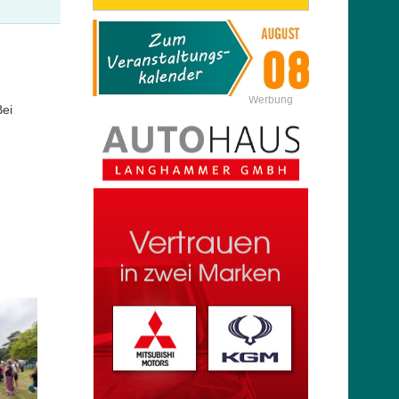
Werbung
ei
m