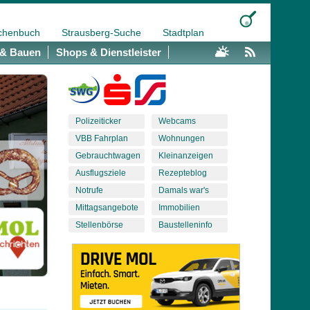
chenbuch
Strausberg-Suche
Stadtplan
& Bauen
Shops & Dienstleister
Polizeiticker
Webcams
VBB Fahrplan
Wohnungen
Gebrauchtwagen
Kleinanzeigen
Ausflugsziele
Rezepteblog
Notrufe
Damals war's
Mittagsangebote
Immobilien
Stellenbörse
Baustelleninfo