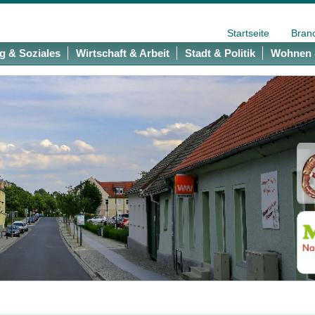
Startseite
Bran
g & Soziales
Wirtschaft & Arbeit
Stadt & Politik
Wohnen 