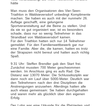
hätte
Man muss den Organisatoren des Vier-Seen-
Triathlon in Waldsieversdorf unbedingt Komplimente
machen. Sie haben es auch mit der nunmehr 26.
Auflage geschafft, eine gelungene
Sportveranstaltung auf die Beine zu stellen. Und
da sie so gut organisiert war, ist es besonders
schade, dass nur so wenig Teilnehmer in das
Strandbad von Waldsieversdorf kamen.
Für den Triathlon hatten sich nur 14 Teilnehmer
gemeldet. Für den Familienwettbewerb gar nur
eine Familie. Aber die, die kamen, hatten es trotz
der Strapazen nicht bereut und hatten auch richtig
Spaß.
9.31 Uhr: Steffen Brendler gab den Start frei.
Zunächst mussten 700 Meter geschwommen
werden. Im Anschluss ging es aufs Rad. Die
Distanz war 13070 Meter. Die Schlussdisziplin war
dann noch ein Lauf über 5000-Meter. Deutlich war
den Teilnehmern nach den drei Disziplinen die
Anstrengungen anzusehen. Allerdings hatten alle
auch etwas gemeinsam: Sie haben durchgehalten
und waren mehr als glücklich über den eigenen
Erfolg.
Der Lohn war eine Urkunde für die Platzierten und