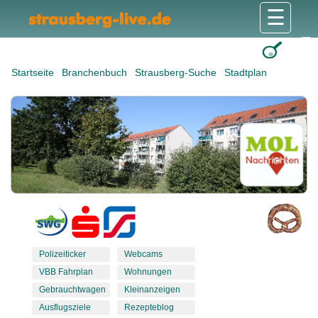
☰
Gesundheit & Pflege
Shops & Dienstleister
Freizeit & Tourismus
Bildung & Soziales
Wohnen & Bauen
Wirtschaft & Arbeit
Stadt & Politik
Startseite
Branchenbuch
Strausberg-Suche
Stadtplan
Polizeiticker
Webcams
VBB Fahrplan
Wohnungen
Gebrauchtwagen
Kleinanzeigen
Ausflugsziele
Rezepteblog