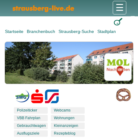
☰
Gesundheit & Pflege
Shops & Dienstleister
Freizeit & Tourismus
Bildung & Soziales
Wohnen & Bauen
Wirtschaft & Arbeit
Stadt & Politik
Startseite
Branchenbuch
Strausberg-Suche
Stadtplan
Polizeiticker
Webcams
VBB Fahrplan
Wohnungen
Gebrauchtwagen
Kleinanzeigen
Ausflugsziele
Rezepteblog