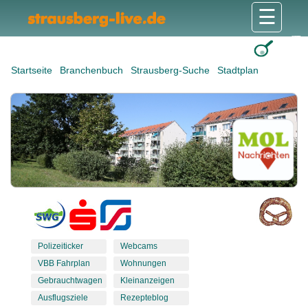
☰
Gesundheit & Pflege
Shops & Dienstleister
Freizeit & Tourismus
Bildung & Soziales
Wohnen & Bauen
Wirtschaft & Arbeit
Stadt & Politik
Startseite
Branchenbuch
Strausberg-Suche
Stadtplan
Polizeiticker
Webcams
VBB Fahrplan
Wohnungen
Gebrauchtwagen
Kleinanzeigen
Ausflugsziele
Rezepteblog