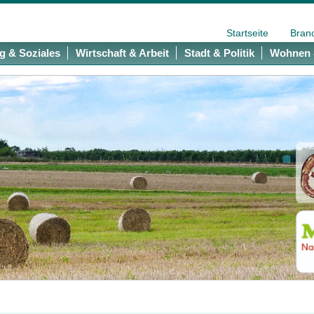
Startseite
Bran
g & Soziales
Wirtschaft & Arbeit
Stadt & Politik
Wohnen 