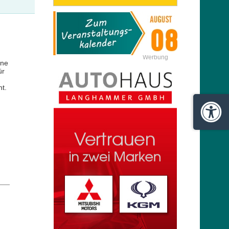
Werbung
ine
ür
t.
Barrie